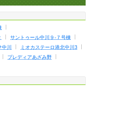
棟
２
サントゥール中川９-７号棟
サ中川
ミオカステーロ港北中川3
プレディアあざみ野