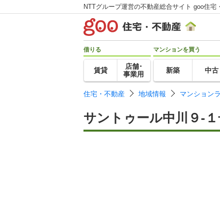
NTTグループ運営の不動産総合サイト goo住宅
借りる
マンションを買う
店舗･
賃貸
新築
中古
事業用
住宅・不動産
地域情報
マンション
サントゥール中川９-１