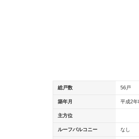
総戸数
56戸
築年月
平成2年
主方位
ルーフバルコニー
なし