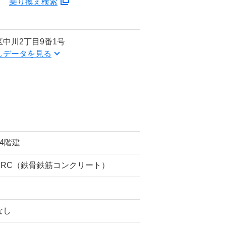
分
乗り換え検索
中川2丁目9番1号
しデータを見る
14階建
SRC（鉄骨鉄筋コンクリート）
なし