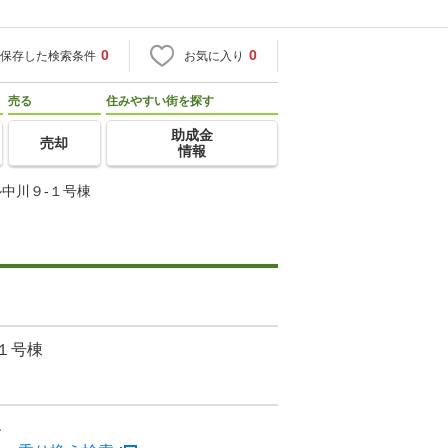
0
0
保存した検索条件
お気に入り
売る
住みやすい街を探す
助成金
売却
情報
中川９-１号棟
１号棟
ン