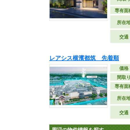
専有面
所在
交通
レアシス横濱都筑 先着順
価格
間取
専有面
所在
交通