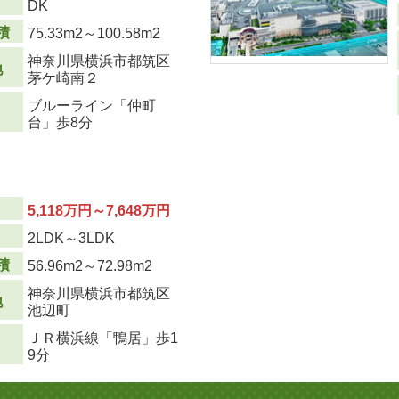
DK
積
75.33m
2
～100.58m
2
神奈川県横浜市都筑区
地
茅ケ崎南２
ブルーライン「仲町
台」歩8分
5,118万円～7,648万円
り
2LDK～3LDK
積
56.96m
2
～72.98m
2
神奈川県横浜市都筑区
地
池辺町
ＪＲ横浜線「鴨居」歩1
9分