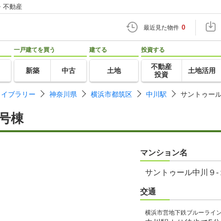
・不動産
0
最近見た物件
一戸建てを買う
建てる
投資する
不動産
新築
中古
土地
土地活用
投資
ライブラリー
神奈川県
横浜市都筑区
中川駅
サントゥール
号棟
マンション名
サントゥール中川９-
交通
横浜市営地下鉄ブルーライ