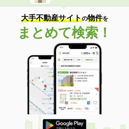
大手不動産サイト
物件
の
を
まとめて検索！