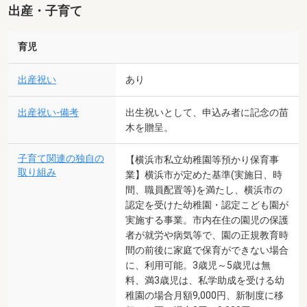
出産・子育て
育児
出産祝い
あり
出産祝い-備考
出生祝いとして、申込み者に記念の苗
木を贈呈。
子育て関連の独自の
【横浜市私立幼稚園等預かり保育事
取り組み
業】横浜市が定めた基準(実施日、時
間、職員配置等)を満たし、横浜市の
認定を受けた幼稚園・認定こども園が
実施する事業。市内在住の園児の保護
者が就労や病気等で、園の正規教育時
間の前後に家庭で保育ができない場合
に、利用可能。3歳児～5歳児は無
料、満3歳児は、私学助成を受ける幼
稚園の場合月額9,000円、新制度に移