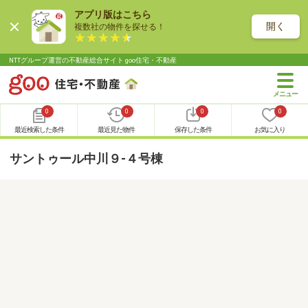
アプリ版はこちら
開く
複数社の物件を探せる！
NTTグループ運営の不動産総合サイト goo住宅・不動産
0
0
0
0
最近検索した条件
最近見た物件
保存した条件
お気に入り
サントゥール中川９-４号棟