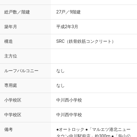
総戸数／階建
27戸／9階建
築年月
平成2年3月
構造
SRC（鉄骨鉄筋コンクリート）
主方位
ルーフバルコニー
なし
専用庭
なし
小学校区
中川西小学校
中学校区
中川西中学校
備考
●オートロック ●「マルエツ港北ニュー
タウン中川駅前店」約300m ●「烏山公