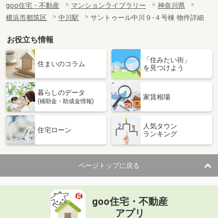
goo住宅・不動産
マンションライブラリー
神奈川県
横浜市都筑区
中川駅
サントゥール中川９-４号棟 物件詳細
お役立ち情報
「住みたい街」
住まいのコラム
を見つけよう
暮らしのデータ
家賃相場
(補助金・助成金情報)
人気タウン
住宅ローン
ランキング
ページトップに戻る
goo住宅・不動産
アプリ