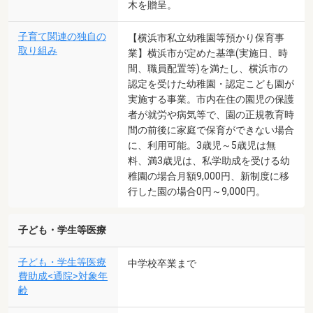
木を贈呈。
子育て関連の独自の
【横浜市私立幼稚園等預かり保育事
取り組み
業】横浜市が定めた基準(実施日、時
間、職員配置等)を満たし、横浜市の
認定を受けた幼稚園・認定こども園が
実施する事業。市内在住の園児の保護
者が就労や病気等で、園の正規教育時
間の前後に家庭で保育ができない場合
に、利用可能。3歳児～5歳児は無
料、満3歳児は、私学助成を受ける幼
稚園の場合月額9,000円、新制度に移
行した園の場合0円～9,000円。
子ども・学生等医療
子ども・学生等医療
中学校卒業まで
費助成<通院>対象年
齢