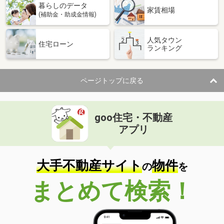
暮らしのデータ
家賃相場
(補助金・助成金情報)
人気タウン
住宅ローン
ランキング
ページトップに戻る
goo住宅・不動産
アプリ
大手不動産サイト
物件
の
を
まとめて検索！