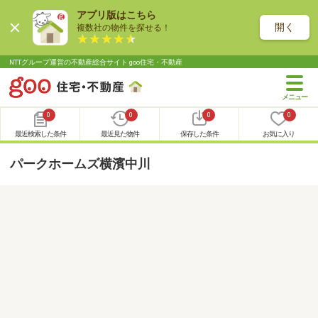
アプリ版はこちら
開く
複数社の物件を探せる！
NTTグループ運営の不動産総合サイト goo住宅・不動産
0
0
0
0
最近検索した条件
最近見た物件
保存した条件
お気に入り
パークホームズ横濱中川