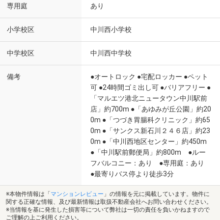
専用庭
あり
小学校区
中川西小学校
中学校区
中川西中学校
備考
●オートロック ●宅配ロッカー ●ペット
可 ●24時間ゴミ出し可 ●バリアフリー ●
「マルエツ港北ニュータウン中川駅前
店」約700m ●「あゆみが丘公園」約20
0m ●「つづき胃腸科クリニック」約65
0m ●「サンクス新石川２４６店」約23
0m ●「中川西地区センター」約450m
●「中川駅前郵便局」約800m ●ルー
フバルコニー：あり ●専用庭：あり
●最寄りバス停より徒歩3分
※本物件情報は「
マンションレビュー
」の情報を元に掲載しています。物件に
関する正確な情報、及び最新情報は取扱不動産会社へお問い合わせください。
※当情報を基に発生した損害等について弊社は一切の責任を負いかねますので
ご理解の上ご利用ください。