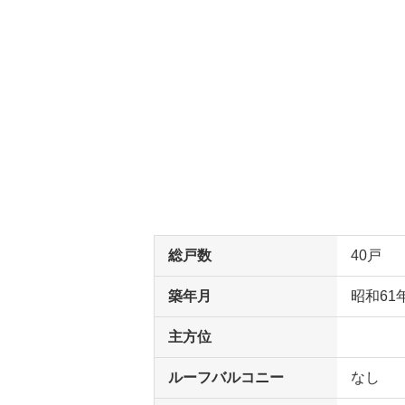
総戸数
40戸
築年月
昭和61
主方位
ルーフバルコニー
なし