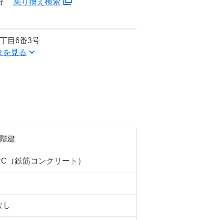
分
乗り換え検索
丁目6番3号
タを見る
5階建
RC（鉄筋コンクリート）
なし