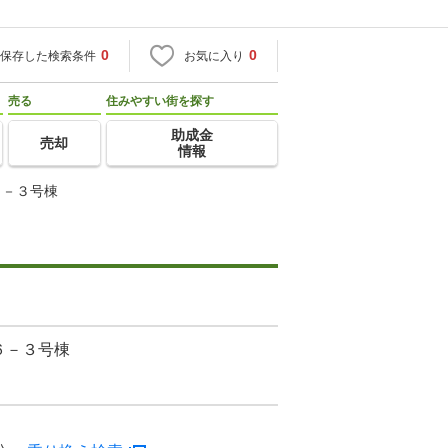
0
0
保存した検索条件
お気に入り
売る
住みやすい街を探す
助成金
売却
情報
６－３号棟
６－３号棟