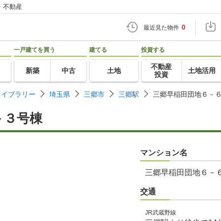
・不動産
0
最近見た物件
一戸建てを買う
建てる
投資する
不動産
新築
中古
土地
土地活用
投資
ライブラリー
埼玉県
三郷市
三郷駅
三郷早稲田団地６－
－３号棟
マンション名
三郷早稲田団地６－
交通
JR武蔵野線