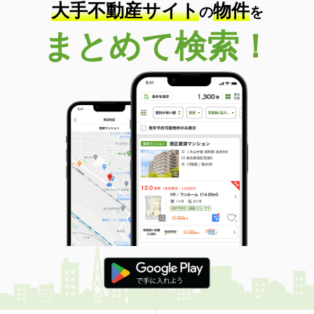
大手不動産サイト
物件
の
を
まとめて検索！