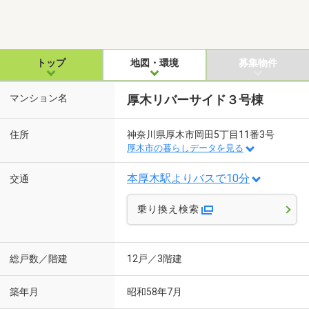
トップ
地図・環境
募集物件
マンション名
厚木リバーサイド３号棟
住所
神奈川県厚木市岡田5丁目11番3号
厚木市の暮らしデータを見る
本厚木駅よりバスで10分
交通
乗り換え検索
総戸数／階建
12戸／3階建
築年月
昭和58年7月