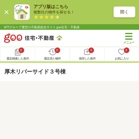
アプリ版はこちら
開く
複数社の物件を探せる！
NTTグループ運営の不動産総合サイト goo住宅・不動産
0
0
0
0
最近検索した条件
最近見た物件
保存した条件
お気に入り
厚木リバーサイド３号棟