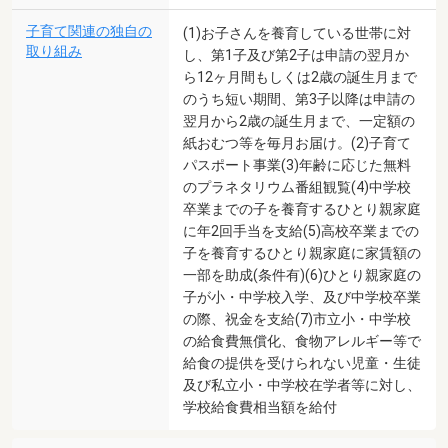
子育て関連の独自の
(1)お子さんを養育している世帯に対
取り組み
し、第1子及び第2子は申請の翌月か
ら12ヶ月間もしくは2歳の誕生月まで
のうち短い期間、第3子以降は申請の
翌月から2歳の誕生月まで、一定額の
紙おむつ等を毎月お届け。(2)子育て
パスポート事業(3)年齢に応じた無料
のプラネタリウム番組観覧(4)中学校
卒業までの子を養育するひとり親家庭
に年2回手当を支給(5)高校卒業までの
子を養育するひとり親家庭に家賃額の
一部を助成(条件有)(6)ひとり親家庭の
子が小・中学校入学、及び中学校卒業
の際、祝金を支給(7)市立小・中学校
の給食費無償化、食物アレルギー等で
給食の提供を受けられない児童・生徒
及び私立小・中学校在学者等に対し、
学校給食費相当額を給付