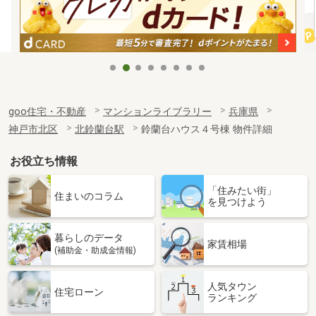
goo住宅・不動産
マンションライブラリー
兵庫県
神戸市北区
北鈴蘭台駅
鈴蘭台ハウス４号棟 物件詳細
お役立ち情報
「住みたい街」
住まいのコラム
を見つけよう
暮らしのデータ
家賃相場
(補助金・助成金情報)
人気タウン
住宅ローン
ランキング