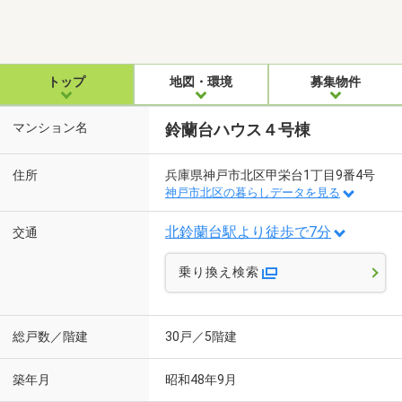
トップ
地図・環境
募集物件
マンション名
鈴蘭台ハウス４号棟
住所
兵庫県神戸市北区甲栄台1丁目9番4号
神戸市北区の暮らしデータを見る
北鈴蘭台駅より徒歩で7分
交通
乗り換え検索
総戸数／階建
30戸／5階建
築年月
昭和48年9月