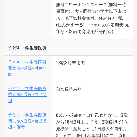
無料コワーキングスペース(無料一時
保育付)。大人同伴の小学生以下市バ
ス・地下鉄料金無料。住み替え補助
(住みかえーる)。ウェルカム定期便(見
守り・対面で育児用品等配達)。
子ども・学生等医療
子ども・学生等医療
18歳3月末まで
費助成<通院>対象年
齢
子ども・学生等医療
自己負担あり
費助成<通院>自己負
担
子ども・学生等医療
0歳から2歳までは自己負担なし。3歳
費助成<通院>自己負
から18歳3月末までは、2割負担で1医
担－備考
療機関・薬局ごとに1日最大400円(月
2回まで、3回目以降無料)の自己負担