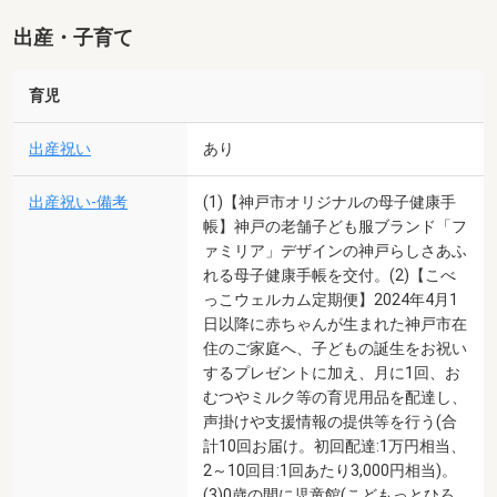
出産・子育て
育児
出産祝い
あり
出産祝い-備考
(1)【神戸市オリジナルの母子健康手
帳】神戸の老舗子ども服ブランド「フ
ァミリア」デザインの神戸らしさあふ
れる母子健康手帳を交付。(2)【こべ
っこウェルカム定期便】2024年4月1
日以降に赤ちゃんが生まれた神戸市在
住のご家庭へ、子どもの誕生をお祝い
するプレゼントに加え、月に1回、お
むつやミルク等の育児用品を配達し、
声掛けや支援情報の提供等を行う(合
計10回お届け。初回配達:1万円相当、
2～10回目:1回あたり3,000円相当)。
(3)0歳の間に児童館(こどもっとひろ