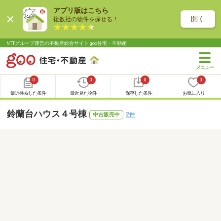
アプリ版はこちら
開く
複数社の物件を探せる！
NTTグループ運営の不動産総合サイト goo住宅・不動産
0
0
0
0
最近検索した条件
最近見た物件
保存した条件
お気に入り
鈴蘭台ハウス４号棟
2件
中古販売中