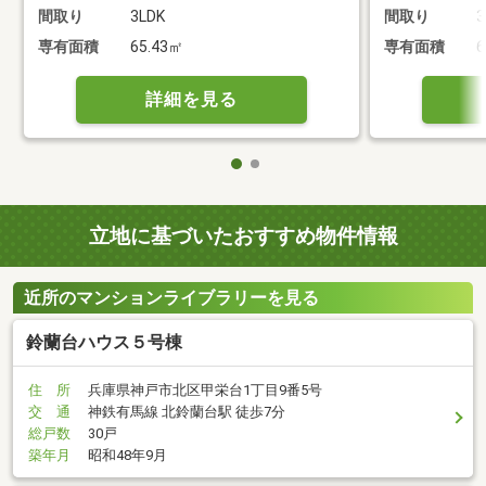
間取り
3LDK
間取り
3
専有面積
65.43㎡
専有面積
6
詳細を見る
立地に基づいたおすすめ物件情報
近所のマンションライブラリーを見る
鈴蘭台ハウス５号棟
住 所
兵庫県神戸市北区甲栄台1丁目9番5号
交 通
神鉄有馬線 北鈴蘭台駅 徒歩7分
総戸数
30戸
築年月
昭和48年9月