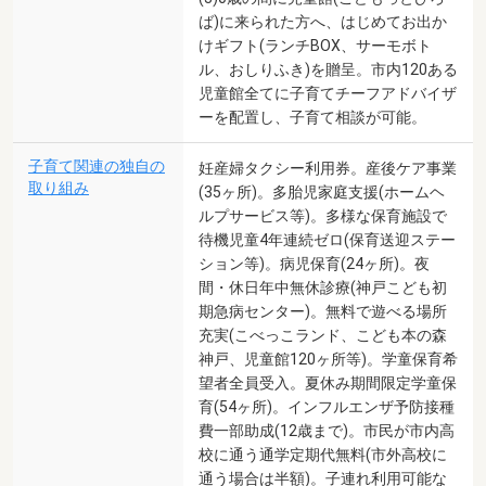
ば)に来られた方へ、はじめてお出か
けギフト(ランチBOX、サーモボト
ル、おしりふき)を贈呈。市内120ある
児童館全てに子育てチーフアドバイザ
ーを配置し、子育て相談が可能。
子育て関連の独自の
妊産婦タクシー利用券。産後ケア事業
取り組み
(35ヶ所)。多胎児家庭支援(ホームヘ
ルプサービス等)。多様な保育施設で
待機児童4年連続ゼロ(保育送迎ステー
ション等)。病児保育(24ヶ所)。夜
間・休日年中無休診療(神戸こども初
期急病センター)。無料で遊べる場所
充実(こべっこランド、こども本の森
神戸、児童館120ヶ所等)。学童保育希
望者全員受入。夏休み期間限定学童保
育(54ヶ所)。インフルエンザ予防接種
費一部助成(12歳まで)。市民が市内高
校に通う通学定期代無料(市外高校に
通う場合は半額)。子連れ利用可能な