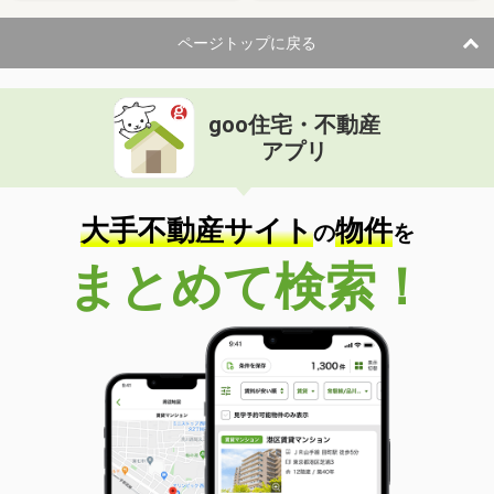
ページトップに戻る
goo住宅・不動産
アプリ
大手不動産サイト
物件
の
を
まとめて検索！