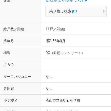
初石駅より徒歩で7分
交通
乗り換え検索
総戸数／階建
11戸／2階建
築年月
昭和56年3月
構造
RC（鉄筋コンクリート）
主方位
ルーフバルコニー
なし
専用庭
なし
小学校区
流山市立西初石小学校