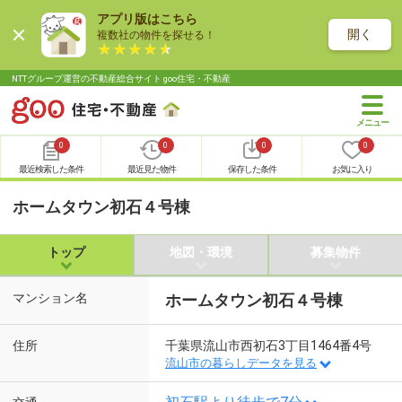
アプリ版はこちら
開く
複数社の物件を探せる！
NTTグループ運営の不動産総合サイト goo住宅・不動産
0
0
0
0
最近検索した条件
最近見た物件
保存した条件
お気に入り
ホームタウン初石４号棟
トップ
地図・環境
募集物件
マンション名
ホームタウン初石４号棟
住所
千葉県流山市西初石3丁目1464番4号
流山市の暮らしデータを見る