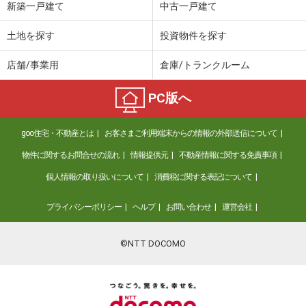
新築一戸建て
中古一戸建て
土地を探す
投資物件を探す
店舗/事業用
倉庫/トランクルーム
PC版へ
goo住宅・不動産とは
お客さまご利用端末からの情報の外部送信について
物件に関するお問合せの流れ
情報提供元
不動産情報に関する免責事項
個人情報の取り扱いについて
消費税に関する表記について
プライバシーポリシー
ヘルプ
お問い合わせ
運営会社
©NTT DOCOMO