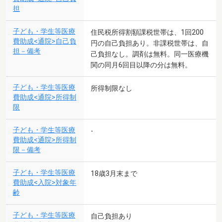
担
子ども・学生等医療
住民税所得割額課税世帯は、1回200
費助成<通院>自己負
円の自己負担あり。非課税世帯は、自
担－備考
己負担なし。調剤は無料。同一医療機
関の同月6回目以降の分は無料。
子ども・学生等医療
所得制限なし
費助成<通院>所得制
限
子ども・学生等医療
-
費助成<通院>所得制
限－備考
子ども・学生等医療
18歳3月末まで
費助成<入院>対象年
齢
子ども・学生等医療
自己負担あり