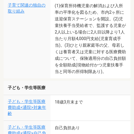
子育て関連の独自の
(1)保育所待機児童の解消および入所
取り組み
率の平準化を図るため、市内2ヶ所に
送迎保育ステーションを開設。(2)児
童扶養手当受給者で、監護する児童が
2人以上いる場合に2人目以降より1人
当たり月額4,000円支給(児童育成手
当)。(3)ひとり親家庭等の父、母若し
くは養育者又は児童に対する医療費助
成について、保険適用分の自己負担額
を全額助成(現物給付かつ児童扶養手
当と同等の所得制限あり)。
子ども・学生等医療
子ども・学生等医療
18歳3月末まで
費助成<通院>対象年
齢
子ども・学生等医療
自己負担あり
費助成<通院>自己負