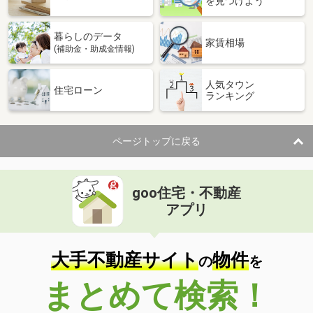
を見つけよう
暮らしのデータ
家賃相場
(補助金・助成金情報)
人気タウン
住宅ローン
ランキング
ページトップに戻る
goo住宅・不動産
アプリ
大手不動産サイト
物件
の
を
まとめて検索！