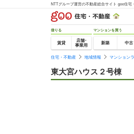
NTTグループ運営の不動産総合サイト goo住宅
借りる
マンションを買う
店舗･
賃貸
新築
中古
事業用
住宅・不動産
地域情報
マンション
東大宮ハウス２号棟