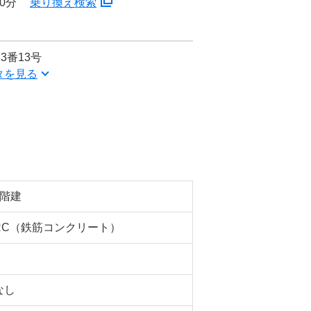
0分
乗り換え検索
3番13号
タを見る
5階建
RC（鉄筋コンクリート）
なし