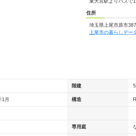
東大宮駅よりバスで1
住所
埼玉県上尾市原市387
上尾市の暮らしデー
階建
年1月
構造
専用庭