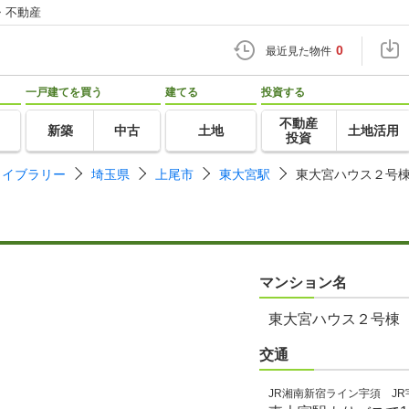
・不動産
0
最近見た物件
一戸建てを買う
建てる
投資する
不動産
新築
中古
土地
土地活用
投資
ライブラリー
埼玉県
上尾市
東大宮駅
東大宮ハウス２号
マンション名
東大宮ハウス２号棟
交通
JR湘南新宿ライン宇須 JR