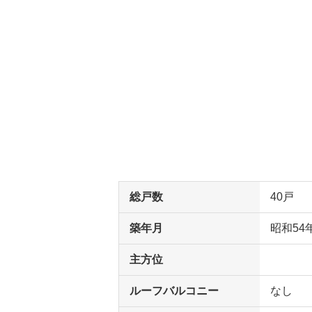
総戸数
40戸
築年月
昭和54
主方位
ルーフバルコニー
なし