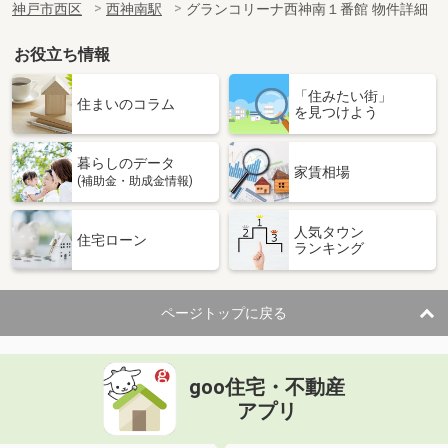
神戸市西区
西神南駅
グランコリーナ西神南１番館 物件詳細
お役立ち情報
「住みたい街」
住まいのコラム
を見つけよう
暮らしのデータ
家賃相場
(補助金・助成金情報)
人気タウン
住宅ローン
ランキング
ページトップに戻る
goo住宅・不動産
アプリ