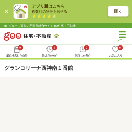
アプリ版はこちら
開く
複数社の物件を探せる！
NTTグループ運営の不動産総合サイト goo住宅・不動産
0
0
0
0
最近検索した条件
最近見た物件
保存した条件
お気に入り
グランコリーナ西神南１番館