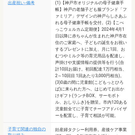
出産祝い-備考
(1)【神戸市オリジナルの母子健康手
帳】神戸の老舗子ども服ブランド「フ
ァミリア」デザインの神戸らしさあふ
れる母子健康手帳を交付。(2)【こべ
っこウェルカム定期便】2024年4月1
日以降に赤ちゃんが生まれた神戸市在
住のご家庭へ、子どもの誕生をお祝い
するプレゼントに加え、月に1回、お
むつやミルク等の育児用品を配達し、
声掛けや支援情報の提供等を行う(合
計10回お届け。初回配達:1万円相当、
2～10回目:1回あたり3,000円相当)。
(3)0歳の間に児童館(こどもっとひろ
ば)に来られた方へ、はじめてお出か
けギフト(ランチBOX、サーモボト
ル、おしりふき)を贈呈。市内120ある
児童館全てに子育てチーフアドバイザ
ーを配置し、子育て相談が可能。
子育て関連の独自の
妊産婦タクシー利用券。産後ケア事業