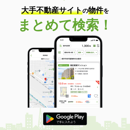
大手不動産サイト
物件
の
を
まとめて検索！