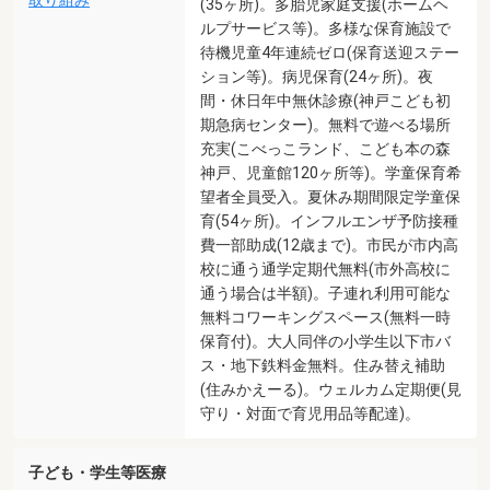
取り組み
(35ヶ所)。多胎児家庭支援(ホームヘ
ルプサービス等)。多様な保育施設で
待機児童4年連続ゼロ(保育送迎ステー
ション等)。病児保育(24ヶ所)。夜
間・休日年中無休診療(神戸こども初
期急病センター)。無料で遊べる場所
充実(こべっこランド、こども本の森
神戸、児童館120ヶ所等)。学童保育希
望者全員受入。夏休み期間限定学童保
育(54ヶ所)。インフルエンザ予防接種
費一部助成(12歳まで)。市民が市内高
校に通う通学定期代無料(市外高校に
通う場合は半額)。子連れ利用可能な
無料コワーキングスペース(無料一時
保育付)。大人同伴の小学生以下市バ
ス・地下鉄料金無料。住み替え補助
(住みかえーる)。ウェルカム定期便(見
守り・対面で育児用品等配達)。
子ども・学生等医療