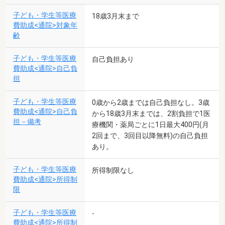
子ども・学生等医療
18歳3月末まで
費助成<通院>対象年
齢
子ども・学生等医療
自己負担あり
費助成<通院>自己負
担
子ども・学生等医療
0歳から2歳までは自己負担なし。3歳
費助成<通院>自己負
から18歳3月末までは、2割負担で1医
担－備考
療機関・薬局ごとに1日最大400円(月
2回まで、3回目以降無料)の自己負担
あり。
子ども・学生等医療
所得制限なし
費助成<通院>所得制
限
子ども・学生等医療
-
費助成<通院>所得制