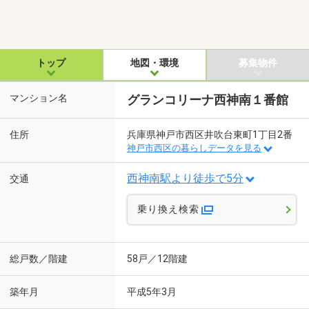
トップ
地図・環境
募集物件
マンション名
グランコリーナ西神南１番館
住所
兵庫県神戸市西区井吹台東町1丁目2番
神戸市西区の暮らしデータを見る
西神南駅より徒歩で5分
交通
乗り換え検索
総戸数／階建
58戸／12階建
築年月
平成5年3月