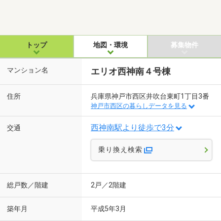
トップ
地図・環境
募集物件
マンション名
エリオ西神南４号棟
住所
兵庫県神戸市西区井吹台東町1丁目3番
神戸市西区の暮らしデータを見る
西神南駅より徒歩で3分
交通
乗り換え検索
総戸数／階建
2戸／2階建
築年月
平成5年3月