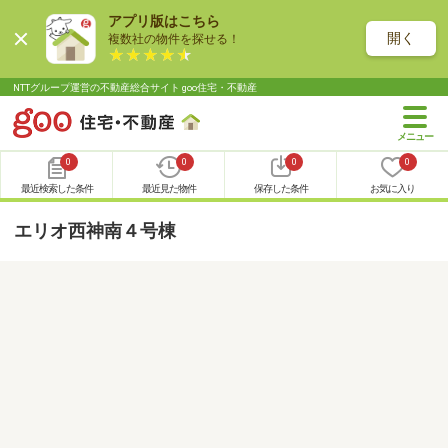
アプリ版はこちら
開く
複数社の物件を探せる！
NTTグループ運営の不動産総合サイト goo住宅・不動産
0
0
0
0
最近検索した条件
最近見た物件
保存した条件
お気に入り
エリオ西神南４号棟