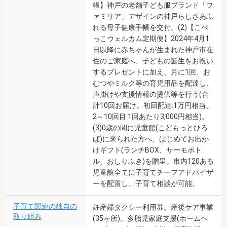
帳】神戸の老舗子ども服ブランド「フ
ァミリア」デザインの神戸らしさあふ
れる母子健康手帳を交付。(2)【こべ
っこウェルカム定期便】2024年4月1
日以降に赤ちゃんが生まれた神戸市在
住のご家庭へ、子どもの誕生をお祝い
するプレゼントに加え、月に1回、お
むつやミルク等の育児用品を配達し、
声掛けや支援情報の提供等を行う(合
計10回お届け。初回配達:1万円相当、
2～10回目:1回あたり3,000円相当)。
(3)0歳の間に児童館(こどもっとひろ
ば)に来られた方へ、はじめてお出か
けギフト(ランチBOX、サーモボト
ル、おしりふき)を贈呈。市内120ある
児童館全てに子育てチーフアドバイザ
ーを配置し、子育て相談が可能。
子育て関連の独自の
妊産婦タクシー利用券。産後ケア事業
取り組み
(35ヶ所)。多胎児家庭支援(ホームヘ