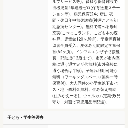
ルプサービス等)。多様な保育施設で
待機児童4年連続ゼロ(保育送迎ステー
ション等)。病児保育(24ヶ所)。夜
間・休日年中無休診療(神戸こども初
期急病センター)。無料で遊べる場所
充実(こべっこランド、こども本の森
神戸、児童館120ヶ所等)。学童保育希
望者全員受入。夏休み期間限定学童保
育(54ヶ所)。インフルエンザ予防接種
費一部助成(12歳まで)。市民が市内高
校に通う通学定期代無料(市外高校に
通う場合は半額)。子連れ利用可能な
無料コワーキングスペース(無料一時
保育付)。大人同伴の小学生以下市バ
ス・地下鉄料金無料。住み替え補助
(住みかえーる)。ウェルカム定期便(見
守り・対面で育児用品等配達)。
子ども・学生等医療