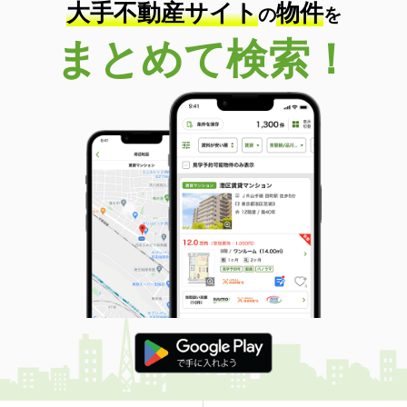
大手不動産サイト
物件
の
を
まとめて検索！