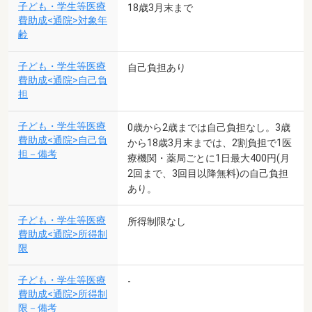
子ども・学生等医療
18歳3月末まで
費助成<通院>対象年
齢
子ども・学生等医療
自己負担あり
費助成<通院>自己負
担
子ども・学生等医療
0歳から2歳までは自己負担なし。3歳
費助成<通院>自己負
から18歳3月末までは、2割負担で1医
担－備考
療機関・薬局ごとに1日最大400円(月
2回まで、3回目以降無料)の自己負担
あり。
子ども・学生等医療
所得制限なし
費助成<通院>所得制
限
子ども・学生等医療
-
費助成<通院>所得制
限－備考