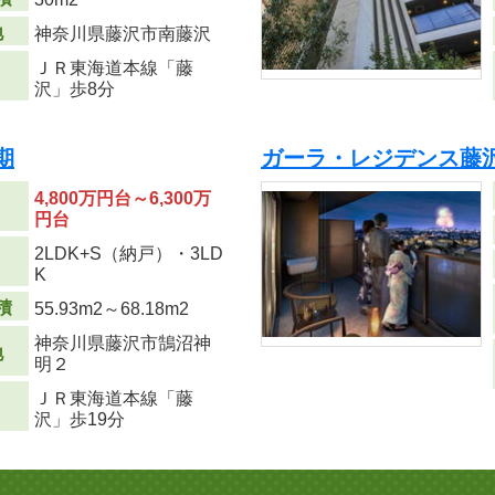
地
神奈川県藤沢市南藤沢
ＪＲ東海道本線「藤
沢」歩8分
期
ガーラ・レジデンス藤
4,800万円台～6,300万
円台
2LDK+S（納戸）・3LD
り
K
積
55.93m
2
～68.18m
2
神奈川県藤沢市鵠沼神
地
明２
ＪＲ東海道本線「藤
沢」歩19分