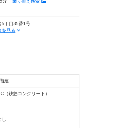
5分
乗り換え検索
5丁目35番1号
タを見る
5階建
RC（鉄筋コンクリート）
なし