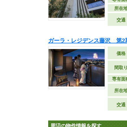
所在
交通
ガーラ・レジデンス藤沢 第2
価格
間取
専有面
所在
交通
周辺の物件情報を探す