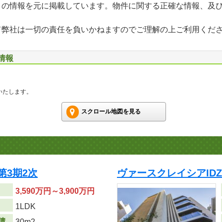
」の情報を元に掲載しています。物件に関する正確な情報、及
て弊社は一切の責任を負いかねますのでご理解の上ご利用くだ
情報
いたします。
スクロール地図を見る
第3期2次
ヴァースクレイシアID
3,590万円～3,900万円
り
1LDK
積
30m
2