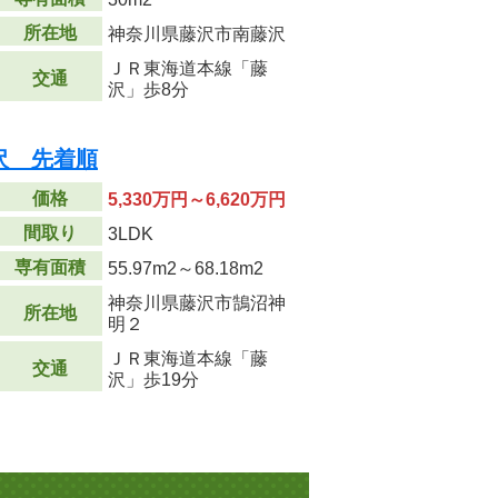
所在地
神奈川県藤沢市南藤沢
ＪＲ東海道本線「藤
交通
沢」歩8分
沢 先着順
価格
5,330万円～6,620万円
間取り
3LDK
専有面積
55.97m
2
～68.18m
2
神奈川県藤沢市鵠沼神
所在地
明２
ＪＲ東海道本線「藤
交通
沢」歩19分