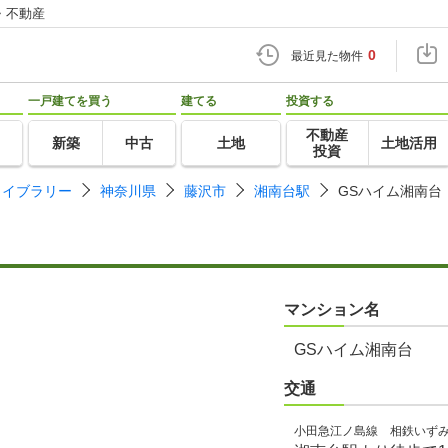
・不動産
0
最近見た物件
一戸建てを買う
建てる
投資する
不動産
新築
中古
土地
土地活用
投資
ライブラリー
神奈川県
藤沢市
湘南台駅
GSハイム湘南台
マンション名
GSハイム湘南台
交通
小田急江ノ島線 相鉄いず