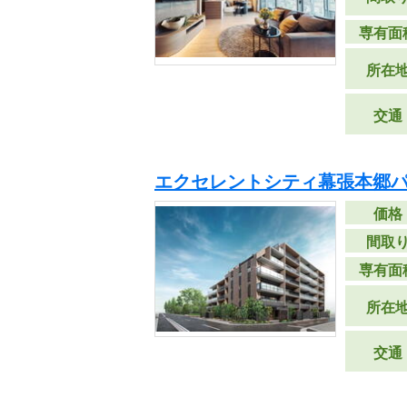
専有面
所在
交通
エクセレントシティ幕張本郷パ
価格
間取
専有面
所在
交通