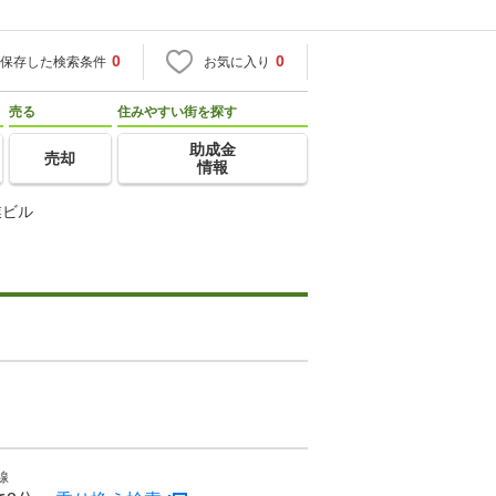
0
0
保存した検索条件
お気に入り
売る
住みやすい街を探す
助成金
売却
情報
業ビル
線