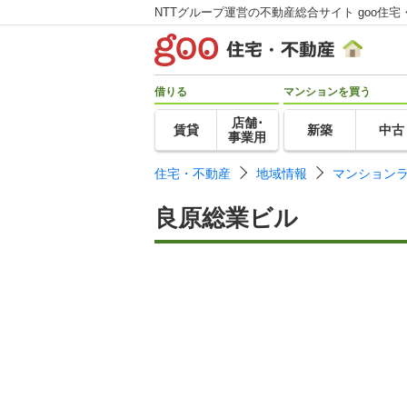
NTTグループ運営の不動産総合サイト goo住宅
借りる
マンションを買う
店舗･
賃貸
新築
中古
事業用
住宅・不動産
地域情報
マンション
良原総業ビル