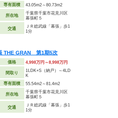
専有面積
43.05m
2
～80.73m
2
千葉県千葉市花見川区
所在地
幕張町５
ＪＲ総武線「幕張」歩1
交通
1分
THE GRAN 第1期5次
価格
4,998万円～8,998万円
1LDK+S（納戸）～4LD
間取り
K
専有面積
55.54m
2
～81.4m
2
千葉県千葉市花見川区
所在地
幕張町５
ＪＲ総武線「幕張」歩1
交通
1分