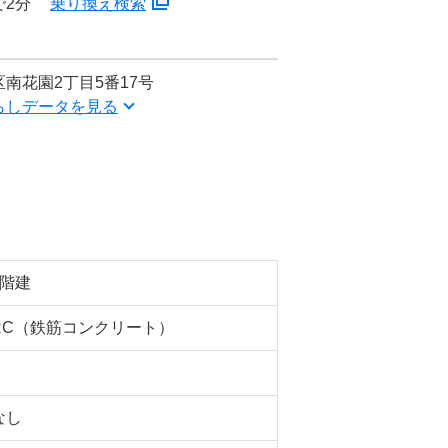
で2分
乗り換え検索
南花園2丁目5番17号
らしデータを見る
5階建
RC（鉄筋コンクリート）
なし