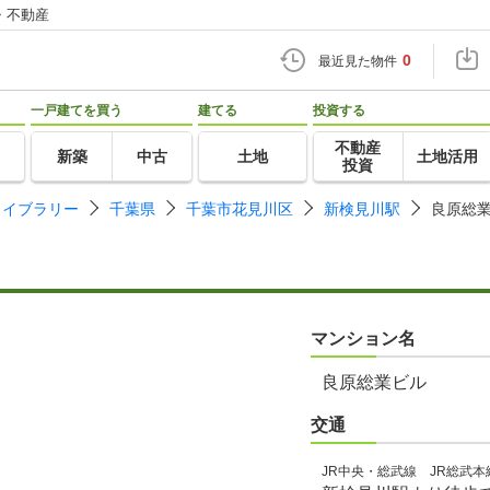
・不動産
0
最近見た物件
一戸建てを買う
建てる
投資する
不動産
新築
中古
土地
土地活用
投資
ライブラリー
千葉県
千葉市花見川区
新検見川駅
良原総
マンション名
良原総業ビル
交通
JR中央・総武線 JR総武本