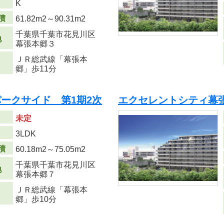
K
積
61.82m
2
～90.31m
2
千葉県千葉市花見川区
地
幕張本郷３
ＪＲ総武線「幕張本
郷」歩11分
ークサイド 第1期2次
エクセレントシティ幕張 
未定
り
3LDK
積
60.18m
2
～75.05m
2
千葉県千葉市花見川区
地
幕張本郷７
ＪＲ総武線「幕張本
郷」歩10分