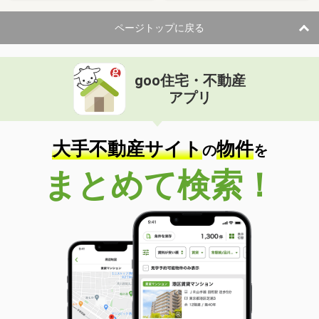
ページトップに戻る
goo住宅・不動産
アプリ
大手不動産サイト
物件
の
を
まとめて検索！