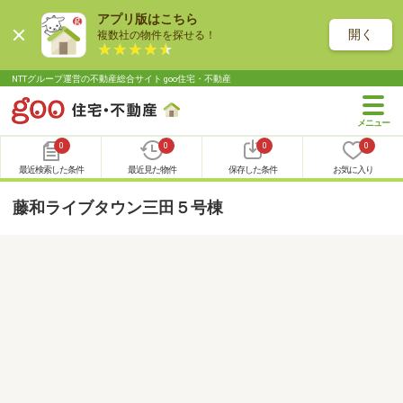
アプリ版はこちら
開く
複数社の物件を探せる！
NTTグループ運営の不動産総合サイト goo住宅・不動産
0
0
0
0
最近検索した条件
最近見た物件
保存した条件
お気に入り
藤和ライブタウン三田５号棟