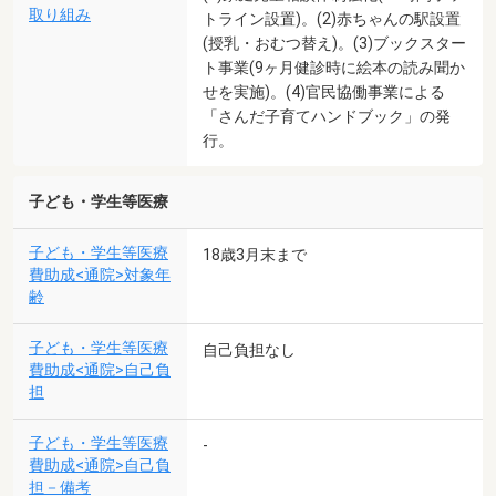
取り組み
トライン設置)。(2)赤ちゃんの駅設置
(授乳・おむつ替え)。(3)ブックスター
ト事業(9ヶ月健診時に絵本の読み聞か
せを実施)。(4)官民協働事業による
「さんだ子育てハンドブック」の発
行。
子ども・学生等医療
子ども・学生等医療
18歳3月末まで
費助成<通院>対象年
齢
子ども・学生等医療
自己負担なし
費助成<通院>自己負
担
子ども・学生等医療
-
費助成<通院>自己負
担－備考