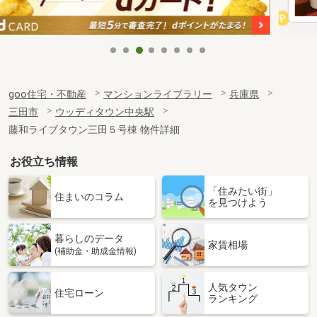
goo住宅・不動産
マンションライブラリー
兵庫県
三田市
ウッディタウン中央駅
藤和ライブタウン三田５号棟 物件詳細
お役立ち情報
「住みたい街」
住まいのコラム
を見つけよう
暮らしのデータ
家賃相場
(補助金・助成金情報)
人気タウン
住宅ローン
ランキング