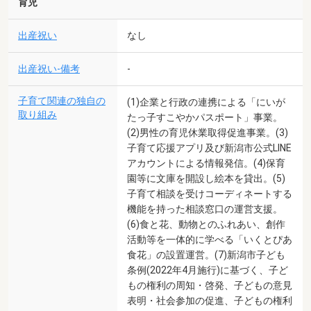
育児
出産祝い
なし
出産祝い-備考
-
子育て関連の独自の
(1)企業と行政の連携による「にいが
取り組み
たっ子すこやかパスポート」事業。
(2)男性の育児休業取得促進事業。(3)
子育て応援アプリ及び新潟市公式LINE
アカウントによる情報発信。(4)保育
園等に文庫を開設し絵本を貸出。(5)
子育て相談を受けコーディネートする
機能を持った相談窓口の運営支援。
(6)食と花、動物とのふれあい、創作
活動等を一体的に学べる「いくとぴあ
食花」の設置運営。(7)新潟市子ども
条例(2022年4月施行)に基づく、子ど
もの権利の周知・啓発、子どもの意見
表明・社会参加の促進、子どもの権利