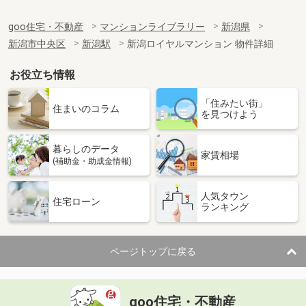
goo住宅・不動産
マンションライブラリー
新潟県
新潟市中央区
新潟駅
新潟ロイヤルマンション 物件詳細
お役立ち情報
「住みたい街」
住まいのコラム
を見つけよう
暮らしのデータ
家賃相場
(補助金・助成金情報)
人気タウン
住宅ローン
ランキング
ページトップに戻る
goo住宅・不動産