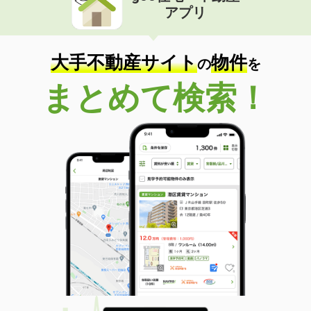
アプリ
大手不動産サイト
物件
の
を
まとめて検索！