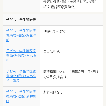
侵害に係る相談・救済活動等の取組。
(8)妊産婦医療費助成。
子ども・学生等医療
子ども・学生等医療
18歳3月末まで
費助成<通院>対象年
齢
子ども・学生等医療
自己負担あり
費助成<通院>自己負
担
子ども・学生等医療
医療機関ごとに、1日530円、月4回ま
費助成<通院>自己負
で自己負担あり。
担－備考
子ども・学生等医療
所得制限なし
費助成<通院>所得制
限