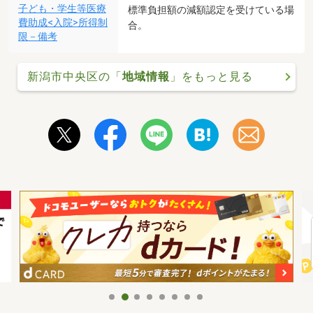
子ども・学生等医療
標準負担額の減額認定を受けている場
費助成<入院>所得制
合。
限－備考
新潟市中央区の「
地域情報
」をもっと見る