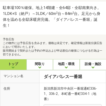
駐車場100％確保。地上14階建・全64邸・全邸南東向き。
2
2
1LDK+S（納戸）～3LDK／60m
台～84m
台。足元から身
体を温める全邸床暖房完備。「ダイアパレス一番堀」誕
生！
予告広告
この物件には予告広告を含みます。価格は未定です。確定情報は新規分譲広告
において明示いたします。
販売開始まで契約または予約の申込および申込順位の確保につながる行為は一
切できません。
トップ
間取り
地図・環境
設備・施設
マンション名
ダイアパレス一番堀
住所
新潟県新潟市中央区一番堀通町336-
1、336-2、本町通一番町334-1（地
番）