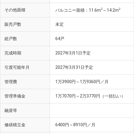
2
2
その他面積
バルコニー面積：11.6m
～14.2m
販売戸数
未定
総戸数
64戸
完成時期
2027年3月1日予定
引渡可能年月
2027年3月31日予定
管理費
1万3900円～1万9360円／月
管理準備金
1万7070円～2万3770円（一括払い）
融資等
修繕積立金
6400円～8910円／月