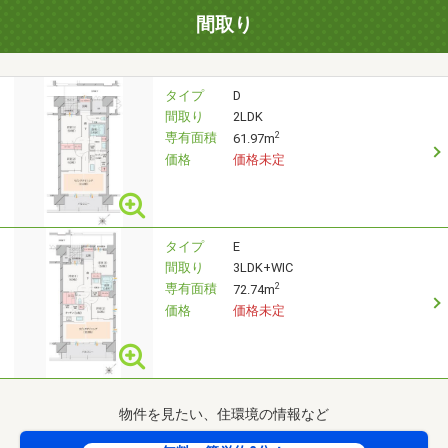
間取り
タイプ
D
間取り
2LDK
専有面積
2
61.97m
価格
価格未定
タイプ
E
間取り
3LDK+WIC
専有面積
2
72.74m
価格
価格未定
物件を見たい、住環境の情報など