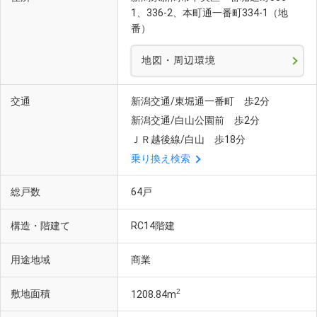
1、336-2、本町通一番町334-1（地
番）
地図・周辺環境
交通
新潟交通/東堀通一番町 歩2分
新潟交通/白山公園前 歩2分
ＪＲ越後線/白山 歩18分
乗り換え検索
総戸数
64戸
構造・階建て
RC14階建
用途地域
商業
2
敷地面積
1208.84m