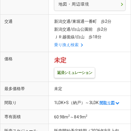
地図・周辺環境
交通
新潟交通/東堀通一番町 歩2分
新潟交通/白山公園前 歩2分
ＪＲ越後線/白山 歩18分
乗り換え検索
価格
未定
返済シミュレーション
最多価格帯
未定
間取り
1LDK+S（納戸）～3LDK
間取り図
2
2
専有面積
60.98m
～84.9m
販売スケジュール
販売開始予定時期／2026年9月上旬