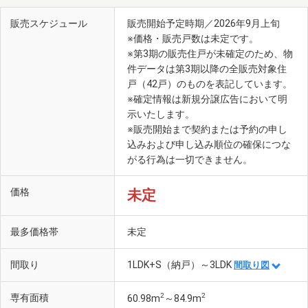
販売スケジュール
販売開始予定時期／2026年9月上旬
※価格・販売戸数は未定です。
※第3期の販売住戸が未確定のため、物
件データは第3期以降の全販売対象住
戸（42戸）のものを表記しています。
※確定情報は新規分譲広告において明
示いたします。
※販売開始まで契約または予約の申し
込みおよび申し込み順位の確保につな
がる行為は一切できません。
価格
未定
最多価格帯
未定
間取り
1LDK+S（納戸）～3LDK
間取り図
2
2
専有面積
60.98m
～84.9m