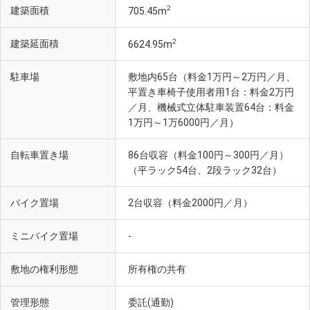
2
建築面積
705.45m
2
建築延面積
6624.95m
駐車場
敷地内65台（料金1万円～2万円／月、
平置き車椅子使用者用1台：料金2万円
／月、機械式立体駐車装置64台：料金
1万円～1万6000円／月）
自転車置き場
86台収容（料金100円～300円／月）
（平ラック54台、2段ラック32台）
バイク置場
2台収容（料金2000円／月）
ミニバイク置場
-
敷地の権利形態
所有権の共有
管理形態
委託(通勤)