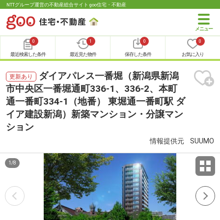
NTTグループ運営の不動産総合サイト goo住宅・不動産
0
1
0
0
最近検索した条件
最近見た物件
保存した条件
お気に入り
ダイアパレス一番堀（新潟県新潟
更新あり
市中央区一番堀通町336-1、336-2、本町
通一番町334-1（地番） 東堀通一番町駅 ダ
イア建設新潟）新築マンション・分譲マン
ション
情報提供元
SUUMO
1
/
8