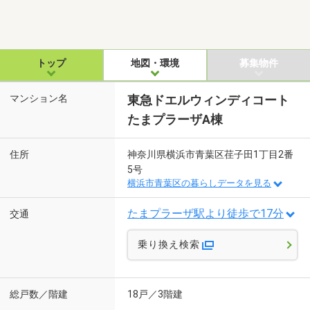
トップ
地図・環境
募集物件
マンション名
東急ドエルウィンディコート
たまプラーザA棟
住所
神奈川県横浜市青葉区荏子田1丁目2番
5号
横浜市青葉区の暮らしデータを見る
たまプラーザ駅より徒歩で17分
交通
乗り換え検索
総戸数／階建
18戸／3階建