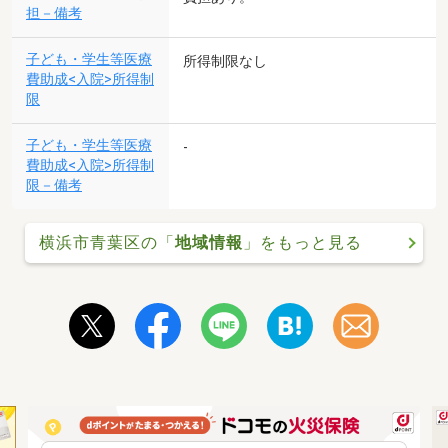
担－備考
子ども・学生等医療
所得制限なし
費助成<入院>所得制
限
子ども・学生等医療
-
費助成<入院>所得制
限－備考
横浜市青葉区の「
地域情報
」をもっと見る