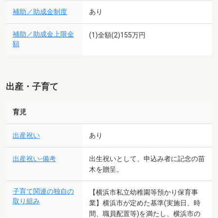
補助／助成金制度
あり
補助／助成金上限金
(1)全額(2)155万円
額
出産・子育て
育児
出産祝い
あり
出産祝い-備考
出生祝いとして、申込み者に記念の苗
木を贈呈。
子育て関連の独自の
【横浜市私立幼稚園等預かり保育事
取り組み
業】横浜市が定めた基準(実施日、時
間、職員配置等)を満たし、横浜市の