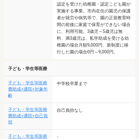
認定を受けた幼稚園・認定こども園が
実施する事業。市内在住の園児の保護
者が就労や病気等で、園の正規教育時
間の前後に家庭で保育ができない場合
に、利用可能。3歳児～5歳児は無
料、満3歳児は、私学助成を受ける幼
稚園の場合月額9,000円、新制度に移
行した園の場合0円～9,000円。
子ども・学生等医療
子ども・学生等医療
中学校卒業まで
費助成<通院>対象年
齢
子ども・学生等医療
自己負担なし
費助成<通院>自己負
担
子ども・学生等医療
-