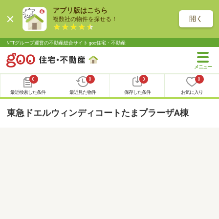
アプリ版はこちら
開く
複数社の物件を探せる！
NTTグループ運営の不動産総合サイト goo住宅・不動産
0
0
0
0
最近検索した条件
最近見た物件
保存した条件
お気に入り
東急ドエルウィンディコートたまプラーザA棟