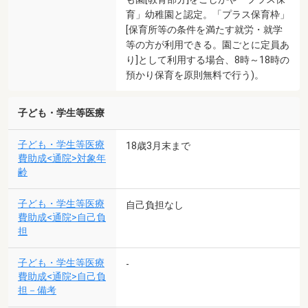
育」幼稚園と認定。「プラス保育枠」
[保育所等の条件を満たす就労・就学
等の方が利用できる。園ごとに定員あ
り]として利用する場合、8時～18時の
預かり保育を原則無料で行う)。
子ども・学生等医療
子ども・学生等医療
18歳3月末まで
費助成<通院>対象年
齢
子ども・学生等医療
自己負担なし
費助成<通院>自己負
担
子ども・学生等医療
-
費助成<通院>自己負
担－備考