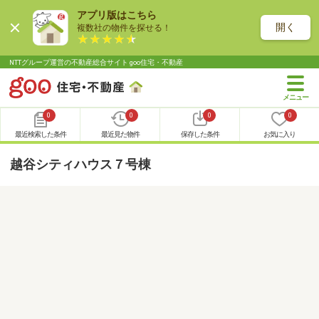
アプリ版はこちら
開く
複数社の物件を探せる！
NTTグループ運営の不動産総合サイト goo住宅・不動産
0
0
0
0
最近検索した条件
最近見た物件
保存した条件
お気に入り
越谷シティハウス７号棟