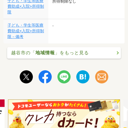
子ども・学生等医療
所得制限なし
費助成<入院>所得制
限
子ども・学生等医療
-
費助成<入院>所得制
限－備考
越谷市の「
地域情報
」をもっと見る