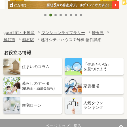
goo住宅・不動産
マンションライブラリー
埼玉県
越谷市
越谷駅
越谷シティハウス７号棟 物件詳細
お役立ち情報
「住みたい街」
住まいのコラム
を見つけよう
暮らしのデータ
家賃相場
(補助金・助成金情報)
人気タウン
住宅ローン
ランキング
ページトップに戻る