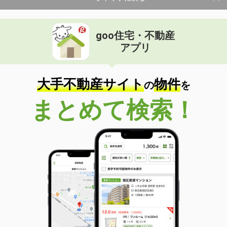
goo住宅・不動産
アプリ
大手不動産サイト
物件
の
を
まとめて検索！