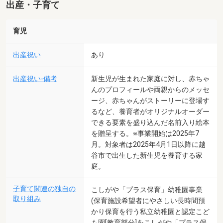
出産・子育て
育児
出産祝い
あり
出産祝い-備考
新生児が生まれた家庭に対し、赤ちゃ
んのプロフィールや両親からのメッセ
ージ、赤ちゃんがストーリーに登場す
るなど、養育者がオリジナルオーダー
できる要素を盛り込んだ名前入り絵本
を贈呈する。※事業開始は2025年7
月。対象者は2025年4月1日以降に越
谷市で出生した新生児を養育する家
庭。
子育て関連の独自の
こしがや「プラス保育」幼稚園事業
取り組み
(保育施設希望者にやさしい長時間預
かり保育を行う私立幼稚園と認定こど
も園[教育部分]をこしがや「プラス保