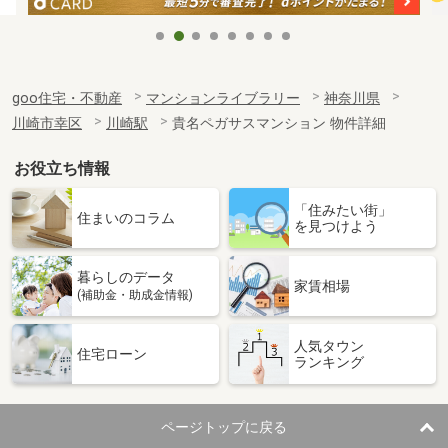
goo住宅・不動産
マンションライブラリー
神奈川県
川崎市幸区
川崎駅
貴名ペガサスマンション 物件詳細
お役立ち情報
「住みたい街」
住まいのコラム
を見つけよう
暮らしのデータ
家賃相場
(補助金・助成金情報)
人気タウン
住宅ローン
ランキング
ページトップに戻る