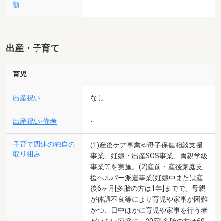
額
出産・子育て
育児
出産祝い
なし
出産祝い-備考
-
子育て関連の独自の
(1)産後ケア事業や母子保健相談支援
取り組み
事業、妊娠・出産SOS事業、両親学級
事業等を実施。(2)産前・産後家庭支
援ヘルパー派遣事業(妊娠中または産
後6ヶ月[多胎の方は1年]までで、母親
が体調不良等により育児や家事が困難
かつ、日中ほかに育児や家事を行う者
がいない家庭に、20回[多胎の方は60