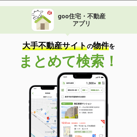
goo住宅・不動産
アプリ
大手不動産サイト
物件
の
を
まとめて検索！