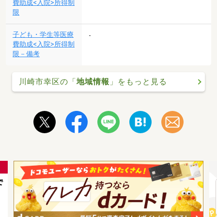
費助成<入院>所得制
限
子ども・学生等医療
-
費助成<入院>所得制
限－備考
川崎市幸区の「
地域情報
」をもっと見る