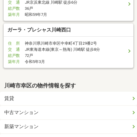
交 通
JR京浜東北線 川崎駅 徒歩6分
総戸数
36戸
築年月
昭和59年7月
ガーラ・プレシャス川崎西口
住 所
神奈川県川崎市幸区中幸町4丁目29番2号
交 通
JR東海道本線(東京～熱海) 川崎駅 徒歩8分
総戸数
72戸
築年月
令和5年3月
川崎市幸区の物件情報を探す
賃貸
中古マンション
新築マンション