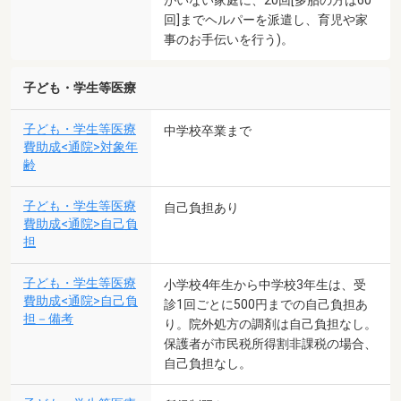
回]までヘルパーを派遣し、育児や家
事のお手伝いを行う)。
子ども・学生等医療
子ども・学生等医療
中学校卒業まで
費助成<通院>対象年
齢
子ども・学生等医療
自己負担あり
費助成<通院>自己負
担
子ども・学生等医療
小学校4年生から中学校3年生は、受
費助成<通院>自己負
診1回ごとに500円までの自己負担あ
担－備考
り。院外処方の調剤は自己負担なし。
保護者が市民税所得割非課税の場合、
自己負担なし。