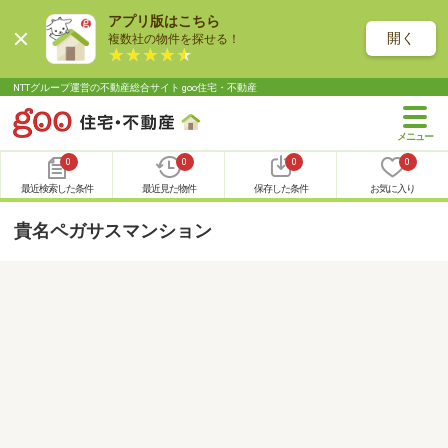
アプリ版はこちら
開く
複数社の物件を探せる！
NTTグループ運営の不動産総合サイト goo住宅・不動産
0
0
0
0
最近検索した条件
最近見た物件
保存した条件
お気に入り
貴名ペガサスマンション