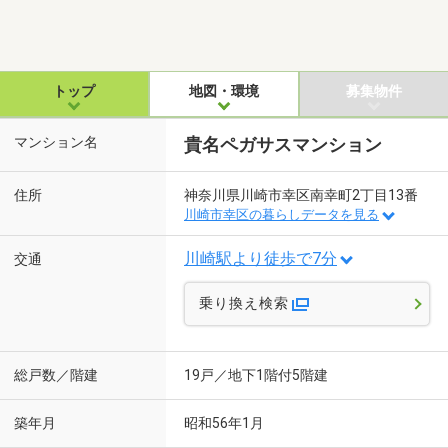
トップ
地図・環境
募集物件
マンション名
貴名ペガサスマンション
住所
神奈川県川崎市幸区南幸町2丁目13番
川崎市幸区の暮らしデータを見る
川崎駅より徒歩で7分
交通
乗り換え検索
総戸数／階建
19戸／地下1階付5階建
築年月
昭和56年1月