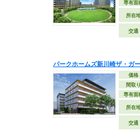
専有面
所在
交通
パークホームズ新川崎ザ・ガ
価格
間取
専有面
所在
交通