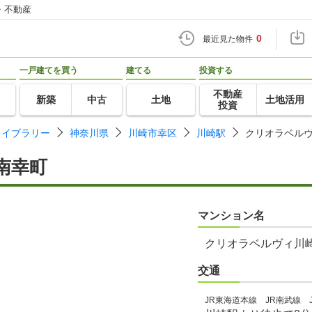
・不動産
0
最近見た物件
一戸建てを買う
建てる
投資する
不動産
新築
中古
土地
土地活用
投資
ライブラリー
神奈川県
川崎市幸区
川崎駅
クリオラベル
南幸町
マンション名
クリオラベルヴィ川
交通
JR東海道本線 JR南武線 