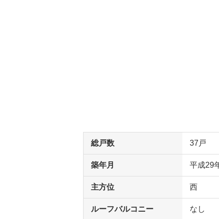
総戸数
37戸
築年月
平成29
主方位
西
ルーフバルコニー
なし