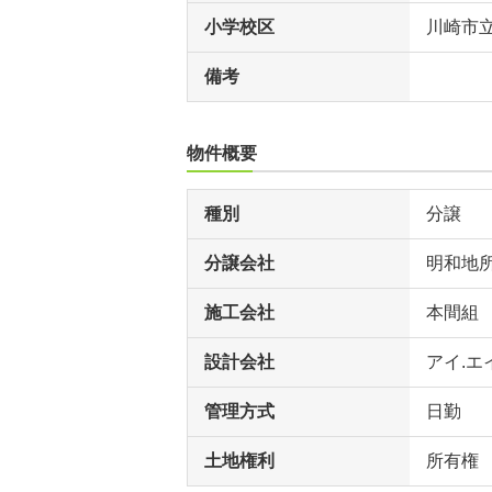
小学校区
川崎市
備考
物件概要
種別
分譲
分譲会社
明和地
施工会社
本間組
設計会社
アイ.エ
管理方式
日勤
土地権利
所有権