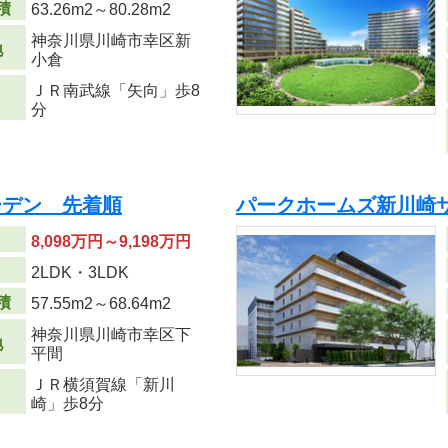
積
63.26m
2
～80.28m
2
神奈川県川崎市幸区新
地
小倉
ＪＲ南武線「矢向」歩8
分
ーデン 先着順
パークホームズ新川崎
8,098万円～9,198万円
り
2LDK・3LDK
積
57.55m
2
～68.64m
2
神奈川県川崎市幸区下
地
平間
ＪＲ横須賀線「新川
崎」歩8分