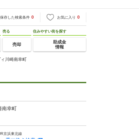
0
0
保存した検索条件
お気に入り
売る
住みやすい街を探す
助成金
売却
情報
ヴィ川崎南幸町
崎南幸町
JR京浜東北線