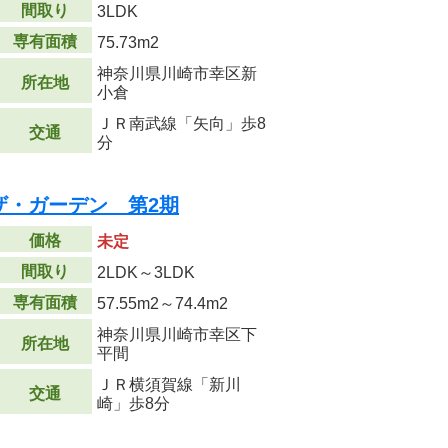
間取り
3LDK
専有面積
75.73m
2
神奈川県川崎市幸区新
所在地
小倉
ＪＲ南武線「矢向」歩8
交通
分
ザ・ガーデン 第2期
価格
未定
間取り
2LDK～3LDK
専有面積
57.55m
2
～74.4m
2
神奈川県川崎市幸区下
所在地
平間
ＪＲ横須賀線「新川
交通
崎」歩8分