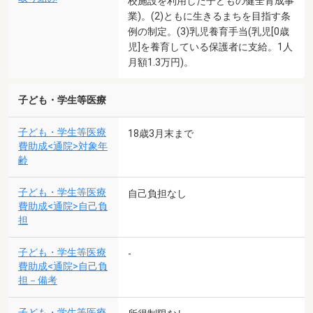
校施設を利用した子どもの健全育成事
業)。(2)ともに生きるまちを目指す条
例の制定。(3)乳児養育手当(乳児[0歳
児]を養育している保護者に支給。1人
月額1.3万円)。
子ども・学生等医療
子ども・学生等医療
18歳3月末まで
費助成<通院>対象年
齢
子ども・学生等医療
自己負担なし
費助成<通院>自己負
担
子ども・学生等医療
-
費助成<通院>自己負
担－備考
子ども・学生等医療