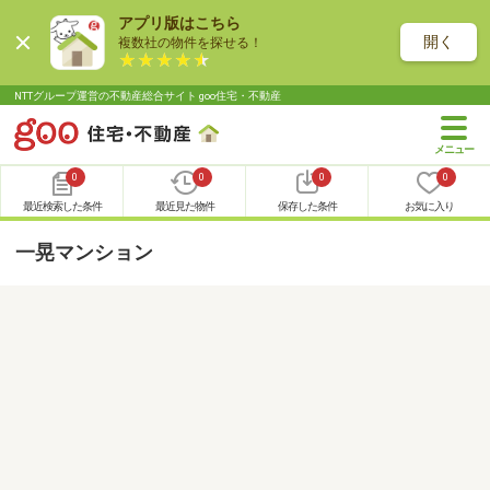
アプリ版はこちら
開く
複数社の物件を探せる！
NTTグループ運営の不動産総合サイト goo住宅・不動産
0
0
0
0
最近検索した条件
最近見た物件
保存した条件
お気に入り
一晃マンション