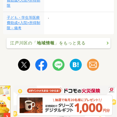
費助成<入院>所得制
限
子ども・学生等医療
-
費助成<入院>所得制
限－備考
江戸川区の「
地域情報
」をもっと見る