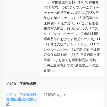
ト」(対象施設を無料・割引で利用可
能)を配布。(5)ステップルームティー
チャーの配置等6つの取組み(第2次不
登校対策パッケージ)。(6)保育園での
医療的ケア児の受入。(7)こども発達
相談室の開設。(8)紙おむつのサブス
クリプションサービス。(9)施設利用
選考基準における多胎児への加点。(1
0)子育て支援コンシェルジュ。(11)エ
ンゼルヘルパー。(12)男性の育児休業
取得促進奨励金。(13)乳児等通園支援
事業(こども誰でも通園制度)の実施。
(14)公立保育所での3歳児以上への主
食提供。
子ども・学生等医療
子ども・学生等医療
18歳3月末まで
費助成<通院>対象年
齢