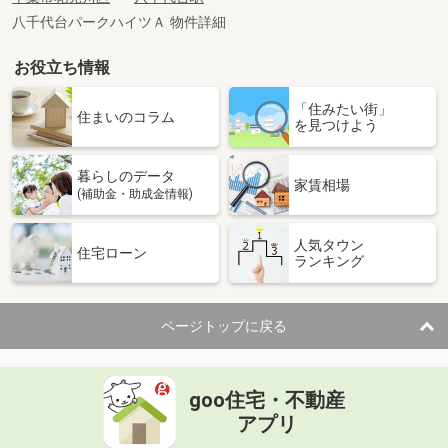
八千代台パークハイツＡ 物件詳細
お役立ち情報
「住みたい街」
住まいのコラム
を見つけよう
暮らしのデータ
家賃相場
(補助金・助成金情報)
人気タウン
住宅ローン
ランキング
ページトップに戻る
goo住宅・不動産
アプリ