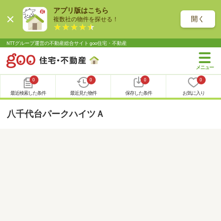
アプリ版はこちら
開く
複数社の物件を探せる！
NTTグループ運営の不動産総合サイト goo住宅・不動産
0
0
0
0
最近検索した条件
最近見た物件
保存した条件
お気に入り
八千代台パークハイツＡ