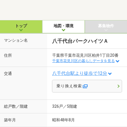
トップ
地図・環境
募集物件
マンション名
八千代台パークハイツＡ
住所
千葉県千葉市花見川区柏井1丁目20番
千葉市花見川区の暮らしデータを見る
八千代台駅より徒歩で12分
交通
乗り換え検索
総戸数／階建
326戸／5階建
築年月
昭和48年8月