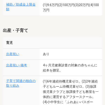
補助／助成金上限金
(1)9.6万円(2)100万円(3)20万円(4)100
額
万円
出産・子育て
育児
出産祝い
あり
出産祝い-備考
4ヶ月児健康診査の対象の赤ちゃんに
絵本を贈呈。
子育て関連の独自の
(1)6年連続待機児童ゼロ。(2)2年連続
取り組み
子どもルーム待機児童ゼロ。(3)放課
後児童クラブと放課後子ども教室を一
体的に運営するアフタースクール。
(4)小中学生に「ふれあいパスポー