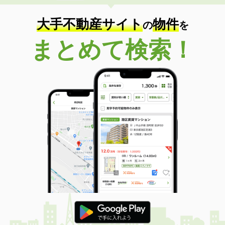
大手不動産サイト
物件
の
を
まとめて検索！