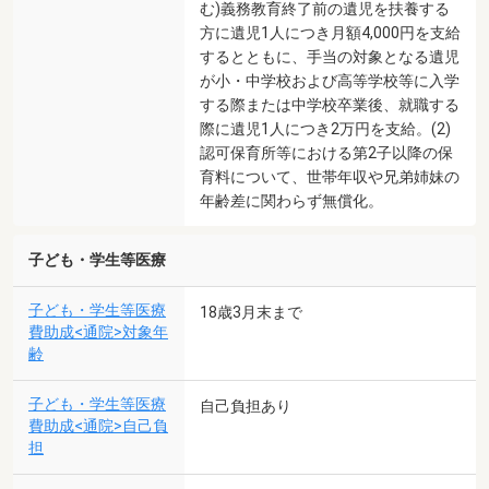
む)義務教育終了前の遺児を扶養する
方に遺児1人につき月額4,000円を支給
するとともに、手当の対象となる遺児
が小・中学校および高等学校等に入学
する際または中学校卒業後、就職する
際に遺児1人につき2万円を支給。(2)
認可保育所等における第2子以降の保
育料について、世帯年収や兄弟姉妹の
年齢差に関わらず無償化。
子ども・学生等医療
子ども・学生等医療
18歳3月末まで
費助成<通院>対象年
齢
子ども・学生等医療
自己負担あり
費助成<通院>自己負
担