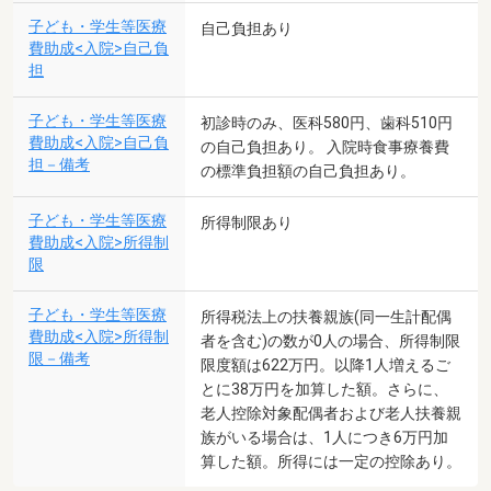
子ども・学生等医療
自己負担あり
費助成<入院>自己負
担
子ども・学生等医療
初診時のみ、医科580円、歯科510円
費助成<入院>自己負
の自己負担あり。 入院時食事療養費
担－備考
の標準負担額の自己負担あり。
子ども・学生等医療
所得制限あり
費助成<入院>所得制
限
子ども・学生等医療
所得税法上の扶養親族(同一生計配偶
費助成<入院>所得制
者を含む)の数が0人の場合、所得制限
限－備考
限度額は622万円。以降1人増えるご
とに38万円を加算した額。さらに、
老人控除対象配偶者および老人扶養親
族がいる場合は、1人につき6万円加
算した額。所得には一定の控除あり。