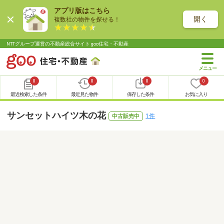
アプリ版はこちら
開く
複数社の物件を探せる！
NTTグループ運営の不動産総合サイト goo住宅・不動産
0
0
0
0
最近検索した条件
最近見た物件
保存した条件
お気に入り
サンセットハイツ木の花
1件
中古販売中