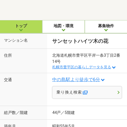
トップ
地図・環境
募集物件
マンション名
サンセットハイツ木の花
住所
北海道札幌市豊平区平岸一条3丁目2番
14号
札幌市豊平区の暮らしデータを見る
中の島駅より徒歩で6分
交通
乗り換え検索
総戸数／階建
44戸／5階建
築年月
昭和55年5月