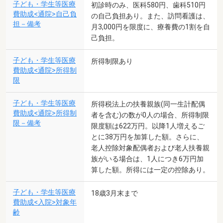
子ども・学生等医療
初診時のみ、医科580円、歯科510円
費助成<通院>自己負
の自己負担あり。また、訪問看護は、
担－備考
月3,000円を限度に、療養費の1割を自
己負担。
子ども・学生等医療
所得制限あり
費助成<通院>所得制
限
子ども・学生等医療
所得税法上の扶養親族(同一生計配偶
費助成<通院>所得制
者を含む)の数が0人の場合、所得制限
限－備考
限度額は622万円。以降1人増えるご
とに38万円を加算した額。さらに、
老人控除対象配偶者および老人扶養親
族がいる場合は、1人につき6万円加
算した額。所得には一定の控除あり。
子ども・学生等医療
18歳3月末まで
費助成<入院>対象年
齢