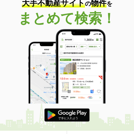
大手不動産サイト
物件
の
を
まとめて検索！