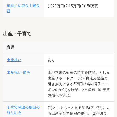
補助／助成金上限金
(1)20万円(2)15万円(3)150万円
額
出産・子育て
育児
出産祝い
あり
出産祝い-備考
土地本来の樹種の苗木を贈呈。としま
出産サポートクーポン(育児支援品と
引き換えできる5万円相当の電子クー
ポンの配付)を贈呈。※出産費用の実質
無償化を実現。
子育て関連の独自の
(1)としまもっと見る知る(アプリ)によ
取り組み
る出産子育て情報の提供。(2)生涯学