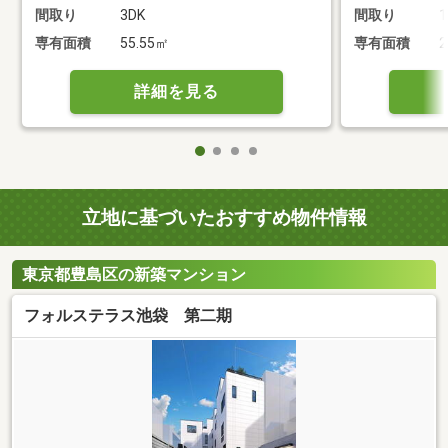
間取り
3DK
間取り
1
専有面積
55.55㎡
専有面積
2
詳細を見る
立地に基づいたおすすめ物件情報
東京都豊島区の新築マンション
フォルステラス池袋 第二期