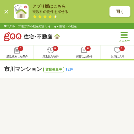
アプリ版はこちら
開く
複数社の物件を探せる！
NTTグループ運営の不動産総合サイト goo住宅・不動産
0
0
0
0
最近検索した条件
最近見た物件
保存した条件
お気に入り
市川マンション
12件
賃貸募集中