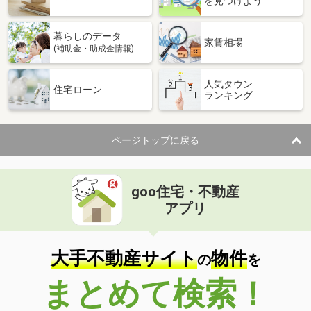
を見つけよう
暮らしのデータ
家賃相場
(補助金・助成金情報)
人気タウン
住宅ローン
ランキング
ページトップに戻る
goo住宅・不動産
アプリ
大手不動産サイト
物件
の
を
まとめて検索！