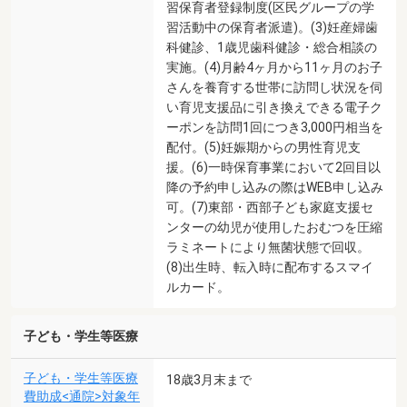
習保育者登録制度(区民グループの学
習活動中の保育者派遣)。(3)妊産婦歯
科健診、1歳児歯科健診・総合相談の
実施。(4)月齢4ヶ月から11ヶ月のお子
さんを養育する世帯に訪問し状況を伺
い育児支援品に引き換えできる電子ク
ーポンを訪問1回につき3,000円相当を
配付。(5)妊娠期からの男性育児支
援。(6)一時保育事業において2回目以
降の予約申し込みの際はWEB申し込み
可。(7)東部・西部子ども家庭支援セ
ンターの幼児が使用したおむつを圧縮
ラミネートにより無菌状態で回収。
(8)出生時、転入時に配布するスマイ
ルカード。
子ども・学生等医療
子ども・学生等医療
18歳3月末まで
費助成<通院>対象年