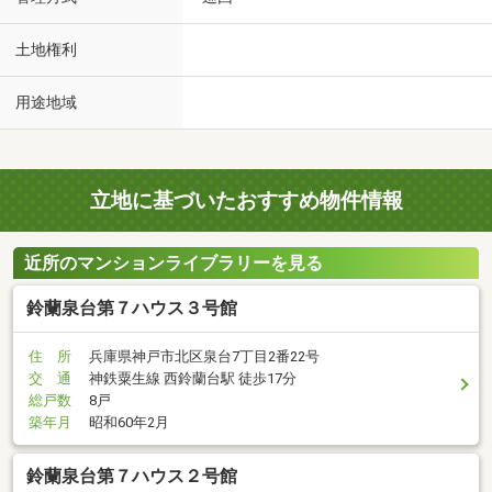
土地権利
用途地域
立地に基づいたおすすめ物件情報
近所のマンションライブラリーを見る
鈴蘭泉台第７ハウス３号館
住 所
兵庫県神戸市北区泉台7丁目2番22号
交 通
神鉄粟生線 西鈴蘭台駅 徒歩17分
総戸数
8戸
築年月
昭和60年2月
鈴蘭泉台第７ハウス２号館