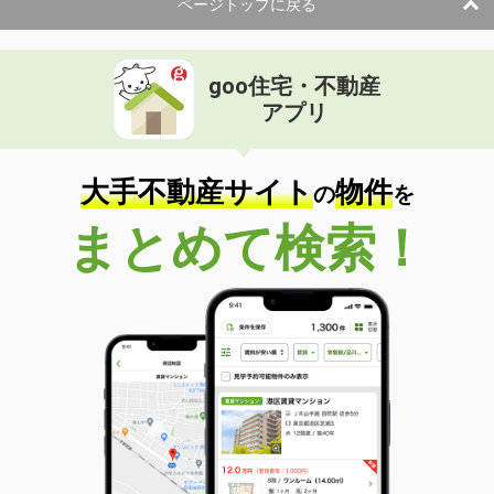
ページトップに戻る
goo住宅・不動産
アプリ
大手不動産サイト
物件
の
を
まとめて検索！