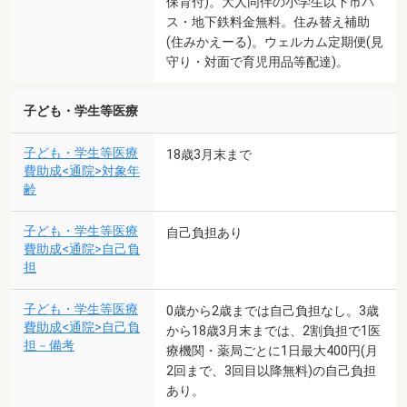
保育付)。大人同伴の小学生以下市バ
ス・地下鉄料金無料。住み替え補助
(住みかえーる)。ウェルカム定期便(見
守り・対面で育児用品等配達)。
子ども・学生等医療
子ども・学生等医療
18歳3月末まで
費助成<通院>対象年
齢
子ども・学生等医療
自己負担あり
費助成<通院>自己負
担
子ども・学生等医療
0歳から2歳までは自己負担なし。3歳
費助成<通院>自己負
から18歳3月末までは、2割負担で1医
担－備考
療機関・薬局ごとに1日最大400円(月
2回まで、3回目以降無料)の自己負担
あり。