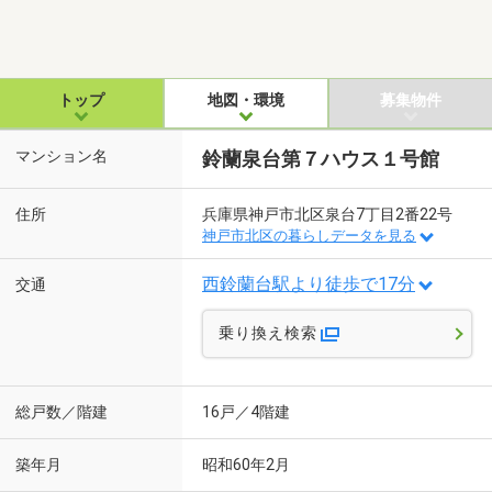
トップ
地図・環境
募集物件
マンション名
鈴蘭泉台第７ハウス１号館
住所
兵庫県神戸市北区泉台7丁目2番22号
神戸市北区の暮らしデータを見る
西鈴蘭台駅より徒歩で17分
交通
乗り換え検索
総戸数／階建
16戸／4階建
築年月
昭和60年2月