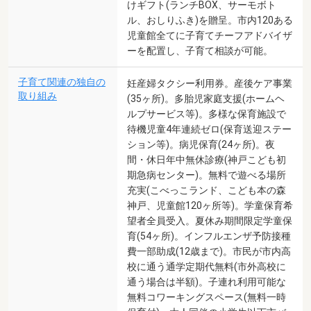
けギフト(ランチBOX、サーモボト
ル、おしりふき)を贈呈。市内120ある
児童館全てに子育てチーフアドバイザ
ーを配置し、子育て相談が可能。
子育て関連の独自の
妊産婦タクシー利用券。産後ケア事業
取り組み
(35ヶ所)。多胎児家庭支援(ホームヘ
ルプサービス等)。多様な保育施設で
待機児童4年連続ゼロ(保育送迎ステー
ション等)。病児保育(24ヶ所)。夜
間・休日年中無休診療(神戸こども初
期急病センター)。無料で遊べる場所
充実(こべっこランド、こども本の森
神戸、児童館120ヶ所等)。学童保育希
望者全員受入。夏休み期間限定学童保
育(54ヶ所)。インフルエンザ予防接種
費一部助成(12歳まで)。市民が市内高
校に通う通学定期代無料(市外高校に
通う場合は半額)。子連れ利用可能な
無料コワーキングスペース(無料一時