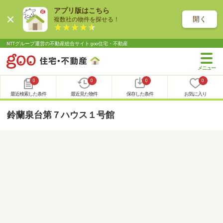
アプリ版はこちら
開く
複数社の物件を探せる！
NTTグループ運営の不動産総合サイト goo住宅・不動産
0
0
0
0
最近検索した条件
最近見た物件
保存した条件
お気に入り
鈴蘭泉台第７ハウス１号館