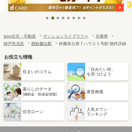
goo住宅・不動産
マンションライブラリー
兵庫県
神戸市北区
西鈴蘭台駅
鈴蘭泉台第７ハウス１号館 物件詳細
お役立ち情報
「住みたい街」
住まいのコラム
を見つけよう
暮らしのデータ
家賃相場
(補助金・助成金情報)
人気タウン
住宅ローン
ランキング