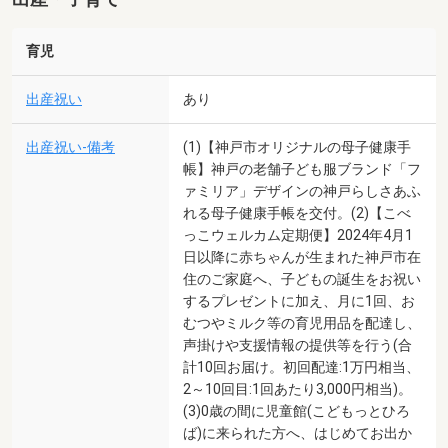
育児
出産祝い
あり
出産祝い-備考
(1)【神戸市オリジナルの母子健康手
帳】神戸の老舗子ども服ブランド「フ
ァミリア」デザインの神戸らしさあふ
れる母子健康手帳を交付。(2)【こべ
っこウェルカム定期便】2024年4月1
日以降に赤ちゃんが生まれた神戸市在
住のご家庭へ、子どもの誕生をお祝い
するプレゼントに加え、月に1回、お
むつやミルク等の育児用品を配達し、
声掛けや支援情報の提供等を行う(合
計10回お届け。初回配達:1万円相当、
2～10回目:1回あたり3,000円相当)。
(3)0歳の間に児童館(こどもっとひろ
ば)に来られた方へ、はじめてお出か