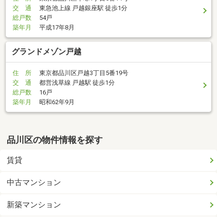
交 通
東急池上線 戸越銀座駅 徒歩1分
総戸数
54戸
築年月
平成17年8月
グランドメゾン戸越
住 所
東京都品川区戸越3丁目5番19号
交 通
都営浅草線 戸越駅 徒歩1分
総戸数
16戸
築年月
昭和62年9月
品川区の物件情報を探す
賃貸
中古マンション
新築マンション