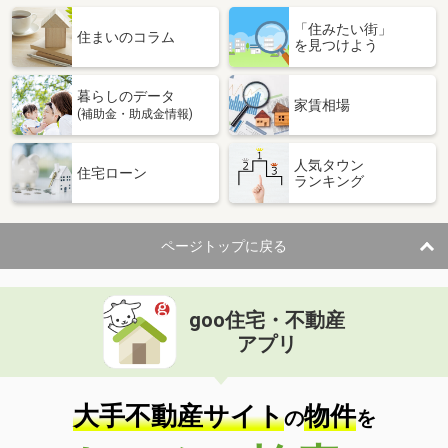
「住みたい街」
住まいのコラム
を見つけよう
暮らしのデータ
家賃相場
(補助金・助成金情報)
人気タウン
住宅ローン
ランキング
ページトップに戻る
goo住宅・不動産
アプリ
大手不動産サイト
物件
の
を