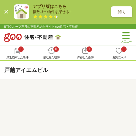
アプリ版はこちら
開く
複数社の物件を探せる！
NTTグループ運営の不動産総合サイト goo住宅・不動産
0
0
0
0
最近検索した条件
最近見た物件
保存した条件
お気に入り
戸越アイエムビル