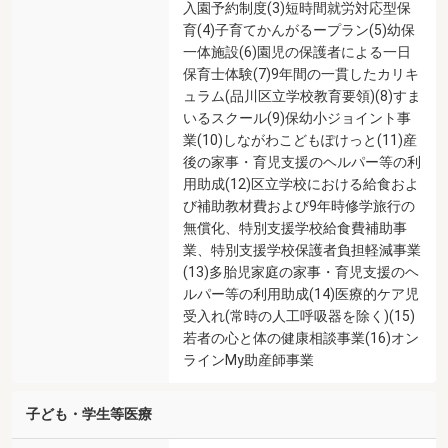
入園予約制度(3)短時間就労対応型保
育(4)子育てかんがるープラン(5)幼保
一体施設(6)園児の保護者による一日
保育士体験(7)9年間の一貫したカリキ
ュラム(品川区立学校教育要領)(8)すま
いるスクール(9)保幼小ジョイント事
業(10)しながわこどもぽけっと(11)産
後の家事・育児支援のヘルパー等の利
用助成(12)区立学校における給食およ
び補助教材費および9年時修学旅行の
無償化、特別支援学校給食費補助事
業、特別支援学校保護者負担軽減事業
(13)多胎児家庭の家事・育児支援のヘ
ルパー等の利用助成(14)医療的ケア児
受入れ(常時の人工呼吸器を除く)(15)
若者の心と体の健康相談事業(16)オン
ラインMy助産師事業
子ども・学生等医療