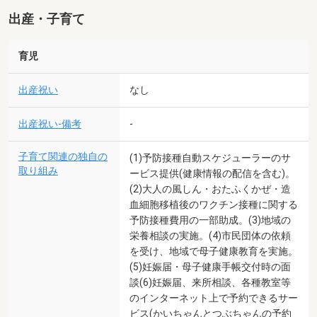
出産・子育て
育児
出産祝い
なし
出産祝い-備考
-
子育て関連の独自の
(1)予防接種自動スケジューラーのサ
取り組み
ービス提供(健康情報の配信を含む)。
(2)大人の風しん・おたふくかぜ・造
血細胞移植後のワクチン接種に関する
予防接種費用の一部助成。(3)地域の
栄養相談の実施。(4)市民団体の依頼
を受け、地域で母子健康教育を実施。
(5)妊娠届・母子健康手帳交付時の面
談(6)妊娠届、来所相談、各種教室等
のインターネット上で予約できるサー
ビス(かいちゃんとつぶちゃんの予約