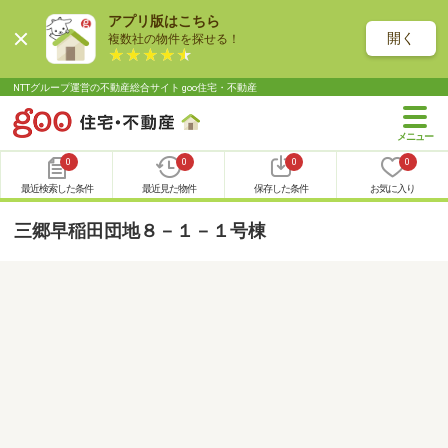
アプリ版はこちら
開く
複数社の物件を探せる！
NTTグループ運営の不動産総合サイト goo住宅・不動産
0
0
0
0
最近検索した条件
最近見た物件
保存した条件
お気に入り
三郷早稲田団地８－１－１号棟