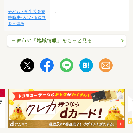
子ども・学生等医療
-
費助成<入院>所得制
限－備考
三郷市の「
地域情報
」をもっと見る