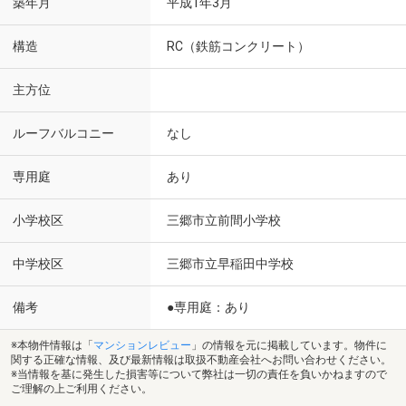
築年月
平成1年3月
構造
RC（鉄筋コンクリート）
主方位
ルーフバルコニー
なし
専用庭
あり
小学校区
三郷市立前間小学校
中学校区
三郷市立早稲田中学校
備考
●専用庭：あり
※本物件情報は「
マンションレビュー
」の情報を元に掲載しています。物件に
関する正確な情報、及び最新情報は取扱不動産会社へお問い合わせください。
※当情報を基に発生した損害等について弊社は一切の責任を負いかねますので
ご理解の上ご利用ください。