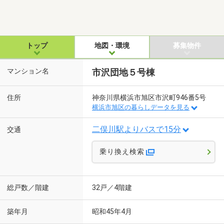
トップ
地図・環境
募集物件
マンション名
市沢団地５号棟
住所
神奈川県横浜市旭区市沢町946番5号
横浜市旭区の暮らしデータを見る
二俣川駅よりバスで15分
交通
乗り換え検索
総戸数／階建
32戸／4階建
築年月
昭和45年4月