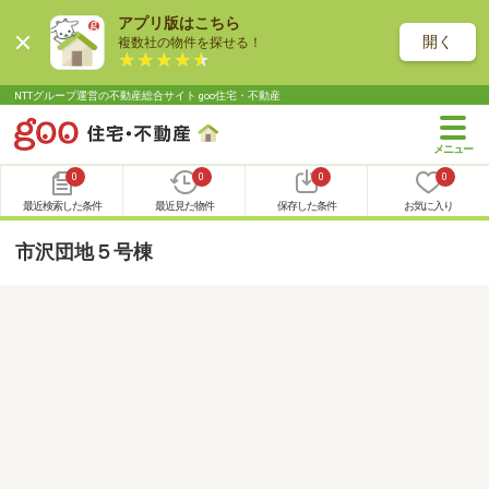
アプリ版はこちら
開く
複数社の物件を探せる！
NTTグループ運営の不動産総合サイト goo住宅・不動産
0
0
0
0
最近検索した条件
最近見た物件
保存した条件
お気に入り
市沢団地５号棟