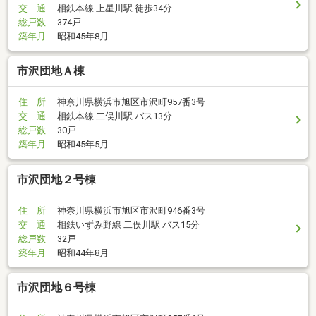
交 通
相鉄本線 上星川駅 徒歩34分
総戸数
374戸
築年月
昭和45年8月
市沢団地Ａ棟
住 所
神奈川県横浜市旭区市沢町957番3号
交 通
相鉄本線 二俣川駅 バス13分
総戸数
30戸
築年月
昭和45年5月
市沢団地２号棟
住 所
神奈川県横浜市旭区市沢町946番3号
交 通
相鉄いずみ野線 二俣川駅 バス15分
総戸数
32戸
築年月
昭和44年8月
市沢団地６号棟