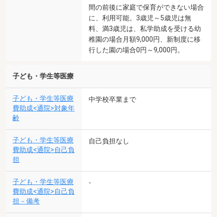
間の前後に家庭で保育ができない場合
に、利用可能。3歳児～5歳児は無
料、満3歳児は、私学助成を受ける幼
稚園の場合月額9,000円、新制度に移
行した園の場合0円～9,000円。
子ども・学生等医療
子ども・学生等医療
中学校卒業まで
費助成<通院>対象年
齢
子ども・学生等医療
自己負担なし
費助成<通院>自己負
担
子ども・学生等医療
-
費助成<通院>自己負
担－備考