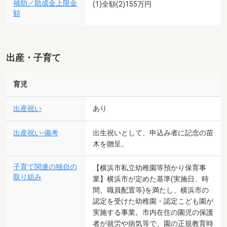
補助／助成金上限金
(1)全額(2)155万円
額
出産・子育て
育児
出産祝い
あり
出産祝い-備考
出生祝いとして、申込み者に記念の苗
木を贈呈。
子育て関連の独自の
【横浜市私立幼稚園等預かり保育事
取り組み
業】横浜市が定めた基準(実施日、時
間、職員配置等)を満たし、横浜市の
認定を受けた幼稚園・認定こども園が
実施する事業。市内在住の園児の保護
者が就労や病気等で、園の正規教育時