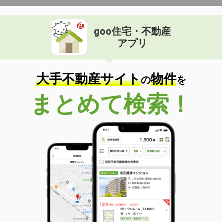
goo住宅・不動産
アプリ
大手不動産サイト
物件
の
を
まとめて検索！