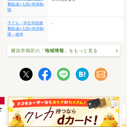
費助成<入院>所得制
限
子ども・学生等医療
-
費助成<入院>所得制
限－備考
横浜市旭区の「
地域情報
」をもっと見る