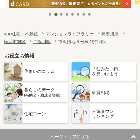
goo住宅・不動産
マンションライブラリー
神奈川県
横浜市旭区
二俣川駅
市沢団地５号棟 物件詳細
お役立ち情報
「住みたい街」
住まいのコラム
を見つけよう
暮らしのデータ
家賃相場
(補助金・助成金情報)
人気タウン
住宅ローン
ランキング
ページトップに戻る