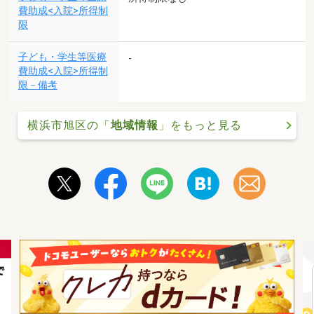
費助成<入院>所得制
限
子ども・学生等医療
-
費助成<入院>所得制
限－備考
横浜市旭区の「
地域情報
」をもっと見る