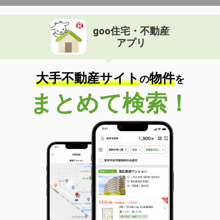
goo住宅・不動産
アプリ
大手不動産サイト
物件
の
を
まとめて検索！