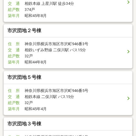
交 通
相鉄本線 上星川駅 徒歩34分
総戸数
374戸
築年月
昭和45年8月
市沢団地２号棟
住 所
神奈川県横浜市旭区市沢町946番3号
交 通
相鉄いずみ野線 二俣川駅 バス15分
総戸数
32戸
築年月
昭和44年8月
市沢団地５号棟
住 所
神奈川県横浜市旭区市沢町946番5号
交 通
相鉄本線 二俣川駅 バス15分
総戸数
32戸
築年月
昭和45年4月
市沢団地３号棟