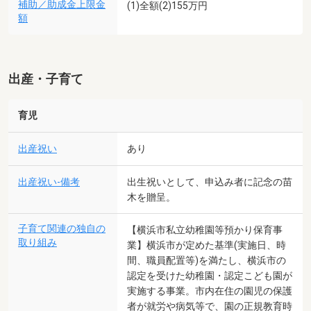
補助／助成金上限金
(1)全額(2)155万円
額
出産・子育て
育児
出産祝い
あり
出産祝い-備考
出生祝いとして、申込み者に記念の苗
木を贈呈。
子育て関連の独自の
【横浜市私立幼稚園等預かり保育事
取り組み
業】横浜市が定めた基準(実施日、時
間、職員配置等)を満たし、横浜市の
認定を受けた幼稚園・認定こども園が
実施する事業。市内在住の園児の保護
者が就労や病気等で、園の正規教育時