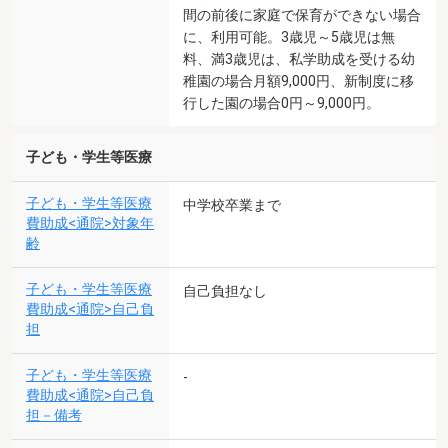
間の前後に家庭で保育ができない場合
に、利用可能。3歳児～5歳児は無
料、満3歳児は、私学助成を受ける幼
稚園の場合月額9,000円、新制度に移
行した園の場合0円～9,000円。
子ども・学生等医療
子ども・学生等医療
中学校卒業まで
費助成<通院>対象年
齢
子ども・学生等医療
自己負担なし
費助成<通院>自己負
担
子ども・学生等医療
-
費助成<通院>自己負
担－備考