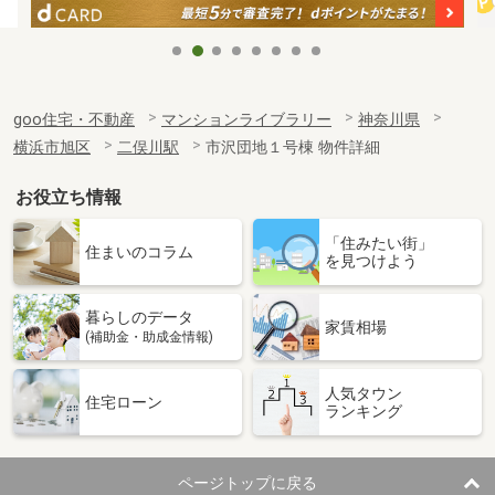
goo住宅・不動産
マンションライブラリー
神奈川県
横浜市旭区
二俣川駅
市沢団地１号棟 物件詳細
お役立ち情報
「住みたい街」
住まいのコラム
を見つけよう
暮らしのデータ
家賃相場
(補助金・助成金情報)
人気タウン
住宅ローン
ランキング
ページトップに戻る