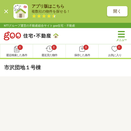
アプリ版はこちら
開く
複数社の物件を探せる！
NTTグループ運営の不動産総合サイト goo住宅・不動産
0
0
0
0
最近検索した条件
最近見た物件
保存した条件
お気に入り
市沢団地１号棟