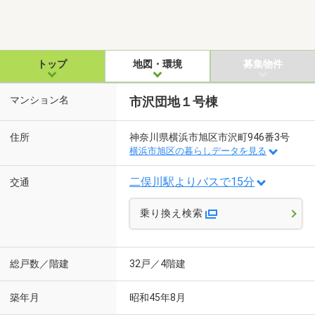
トップ
地図・環境
募集物件
マンション名
市沢団地１号棟
住所
神奈川県横浜市旭区市沢町946番3号
横浜市旭区の暮らしデータを見る
二俣川駅よりバスで15分
交通
乗り換え検索
総戸数／階建
32戸／4階建
築年月
昭和45年8月