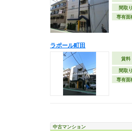
間取
専有面
ラポール町田
賃料
間取
専有面
中古マンション