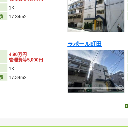
り
1K
積
17.34m2
ラポール町田
4.90万円
管理費等5,000円
り
1K
積
17.34m2