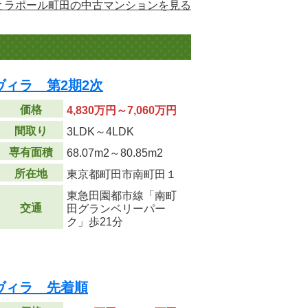
とラポール町田の中古マンションを見る
ィラ 第2期2次
価格
4,830万円～7,060万円
間取り
3LDK～4LDK
専有面積
68.07m
2
～80.85m
2
所在地
東京都町田市南町田１
東急田園都市線「南町
交通
田グランベリーパー
ク」歩21分
ヴィラ 先着順