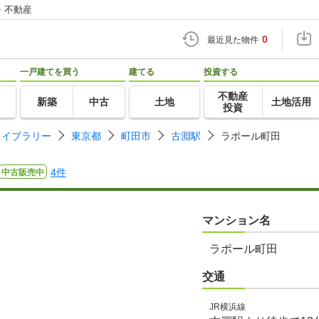
・不動産
0
最近見た物件
一戸建てを買う
建てる
投資する
不動産
新築
中古
土地
土地活用
投資
ライブラリー
東京都
町田市
古淵駅
ラポール町田
4件
中古販売中
マンション名
ラポール町田
交通
JR横浜線