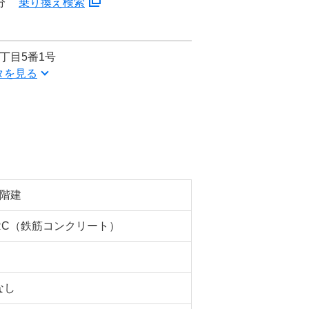
分
乗り換え検索
丁目5番1号
タを見る
5階建
RC（鉄筋コンクリート）
なし