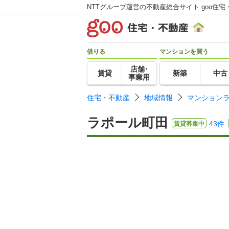
NTTグループ運営の不動産総合サイト goo住宅
借りる
マンションを買う
店舗･
賃貸
新築
中古
事業用
住宅・不動産
地域情報
マンション
ラポール町田
43件
賃貸募集中