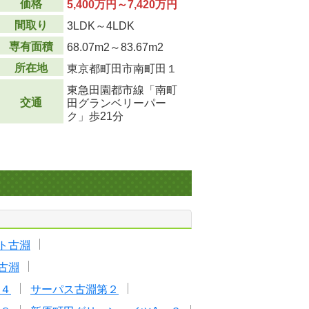
価格
5,400万円～7,420万円
間取り
3LDK～4LDK
専有面積
68.07m
2
～83.67m
2
所在地
東京都町田市南町田１
東急田園都市線「南町
交通
田グランベリーパー
ク」歩21分
ト古淵
古淵
４
サーパス古淵第２