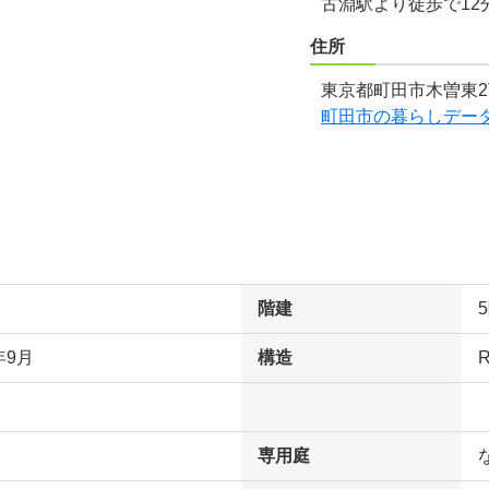
古淵駅より徒歩で12
住所
東京都町田市木曽東2
町田市の暮らしデー
階建
年9月
構造
専用庭