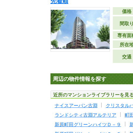
先着順
価格
間取
専有面
所在
交通
周辺の物件情報を探す
近所のマンションライブラリーを見
ナイスアーバン古淵
クリスタル
ランドシティ古淵アルテリア
町
新原町田グリーンハイツＤ－９