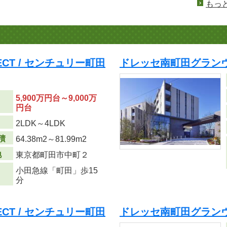
もっ
OJECT / センチュリー町田
ドレッセ南町田グランヴ
5,900万円台～9,000万
円台
り
2LDK～4LDK
積
64.38m
2
～81.99m
2
地
東京都町田市中町２
小田急線「町田」歩15
分
OJECT / センチュリー町田
ドレッセ南町田グラン