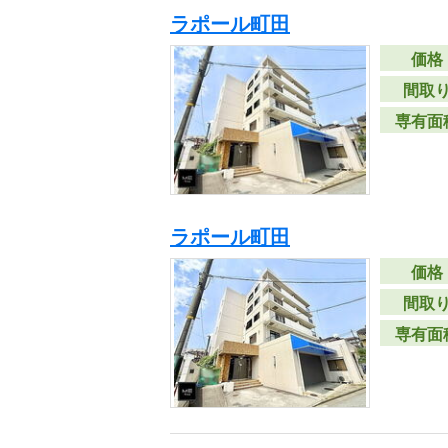
ラポール町田
価格
間取
専有面
ラポール町田
価格
間取
専有面