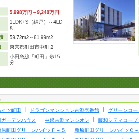
5,998万円～9,248万円
1LDK+S（納戸）～4LD
り
K
積
59.72m
2
～81.99m
2
地
東京都町田市中町２
小田急線「町田」歩15
分
る
ハイツ町田
ドラゴンマンション古淵壱番館
グリーンコー
田ガーデンハウス
中銀古淵マンシオン
藤和シティコープ
新原町田グリーンハイツＦ－５
新原町田グリーンハイツＣ－