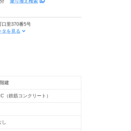
7分
乗り換え検索
口里370番5号
ータを見る
5階建
RC（鉄筋コンクリート）
なし