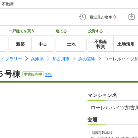
・不動産
0
最近見た物件
一戸建てを買う
建てる
投資する
不動産
新築
中古
土地
土地活用
投資
ライブラリー
兵庫県
加古川市
浜の宮駅
ローレルハイツ
５号棟
1件
中古販売中
マンション名
ローレルハイツ加古
交通
山陽電鉄本線