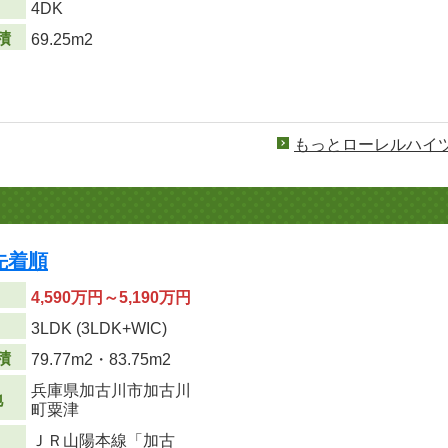
り
4DK
積
69.25m2
もっとローレルハイ
先着順
4,590万円～5,190万円
り
3LDK (3LDK+WIC)
積
79.77m
2
・83.75m
2
兵庫県加古川市加古川
地
町粟津
ＪＲ山陽本線「加古