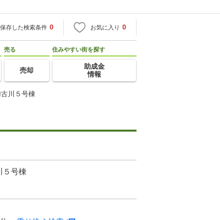
0
0
保存した検索条件
お気に入り
売る
住みやすい街を探す
助成金
売却
情報
加古川５号棟
川５号棟