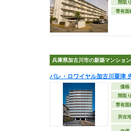
間取
専有面
兵庫県加古川市の新築マンション
パレ・ロワイヤル加古川粟津 
価格
間取
専有面
所在