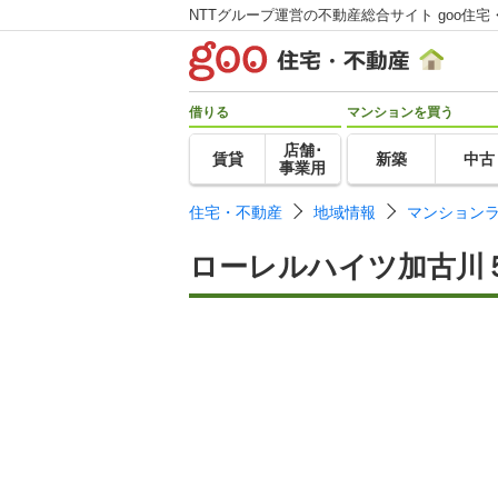
NTTグループ運営の不動産総合サイト goo住宅
借りる
マンションを買う
店舗･
賃貸
新築
中古
事業用
住宅・不動産
地域情報
マンション
ローレルハイツ加古川