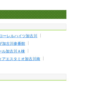
ローレルハイツ加古川
ザ加古川参番館
ール加古川Ａ棟
ィアエスタミオ加古川南