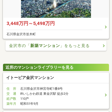
3,448万円～5,498万円
石川県金沢市並木町
金沢市の「
新築マンション
」をもっと見る
近所のマンションライブラリーを見る
イトーピア金沢マンション
住 所
石川県金沢市神宮寺町1番8号
交 通
IRいしかわ鉄道 東金沢駅 徒歩2分
総戸数
110戸
築年月
昭和51年9月