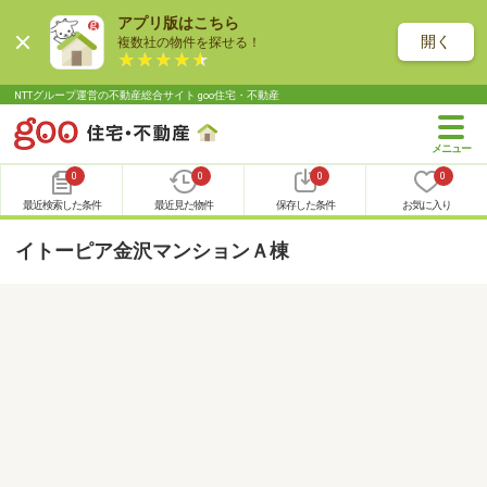
アプリ版はこちら
開く
複数社の物件を探せる！
NTTグループ運営の不動産総合サイト goo住宅・不動産
0
0
0
0
最近検索した条件
最近見た物件
保存した条件
お気に入り
イトーピア金沢マンションＡ棟