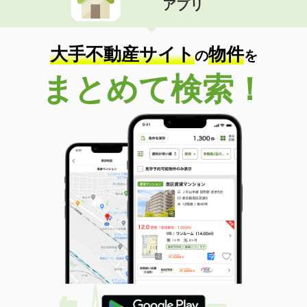
アプリ
大手不動産サイト
物件
の
を
まとめて検索！