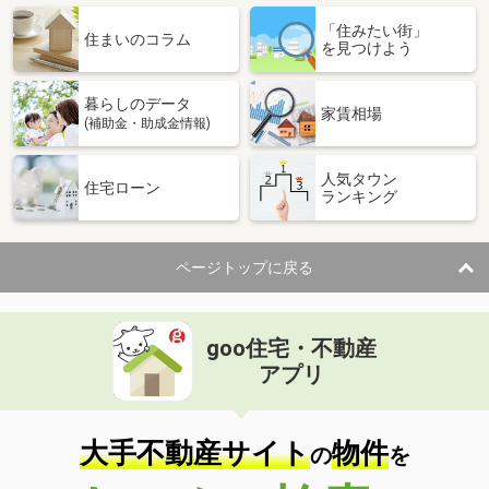
「住みたい街」
住まいのコラム
を見つけよう
暮らしのデータ
家賃相場
(補助金・助成金情報)
人気タウン
住宅ローン
ランキング
ページトップに戻る
goo住宅・不動産
アプリ
大手不動産サイト
物件
の
を