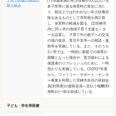
子育て関連の独自の
(1)16歳未満の年少扶養が3人以上いる
取り組み
多子世帯に係る保育料の算定に当た
り、税法上では行われない年少扶養控
除をあるものとして市民税を再計算
し、保育料の軽減を図る。(2)宮崎市
内に35ヶ所の地域子育て支援センタ
ーを設置し、子育て中の親子への交流
の場の提供、育児不安等への相談・援
助等を実施している。また、そのうち
2ヶ所では、一時的に家庭での保育が
困難となった場合や、育児疲れによる
保護者のリフレッシュのために、一時
預かりを実施している。(3)2021年度
から、ファミリー・サポート・センタ
ー事業を利用した宮崎市在住の依頼会
員(利用者)が援助会員へ支払う報酬(利
用料)の一部を助成している。
子ども・学生等医療