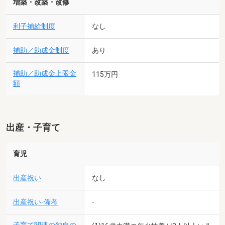
増築・改築・改修
利子補給制度
なし
補助／助成金制度
あり
補助／助成金上限金
115万円
額
出産・子育て
育児
出産祝い
なし
出産祝い-備考
-