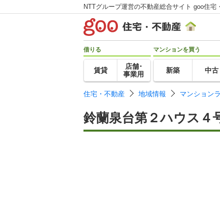
NTTグループ運営の不動産総合サイト goo住宅
借りる
マンションを買う
店舗･
賃貸
新築
中古
事業用
住宅・不動産
地域情報
マンション
鈴蘭泉台第２ハウス４