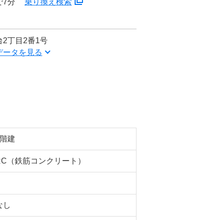
で7分
乗り換え検索
2丁目2番1号
データを見る
6階建
RC（鉄筋コンクリート）
なし