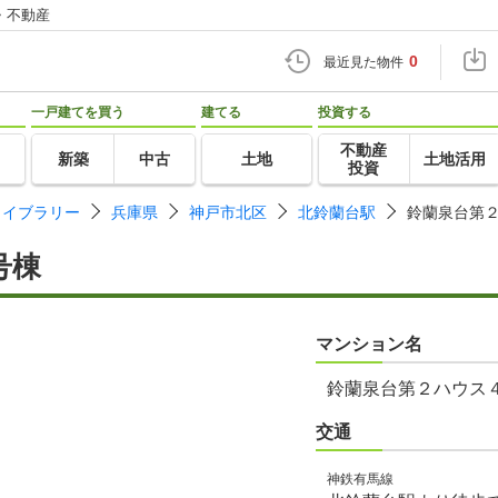
・不動産
0
最近見た物件
一戸建てを買う
建てる
投資する
不動産
新築
中古
土地
土地活用
投資
ライブラリー
兵庫県
神戸市北区
北鈴蘭台駅
鈴蘭泉台第
号棟
マンション名
鈴蘭泉台第２ハウス
交通
神鉄有馬線