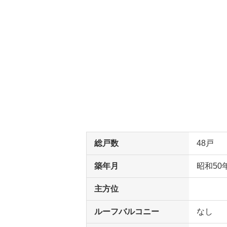
総戸数
48戸
築年月
昭和50
主方位
ルーフバルコニー
なし