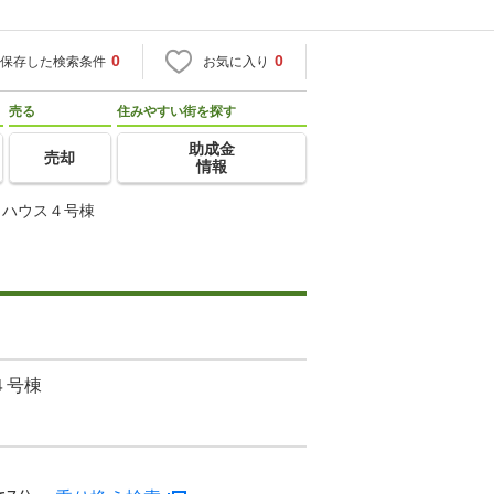
0
0
保存した検索条件
お気に入り
売る
住みやすい街を探す
助成金
売却
情報
２ハウス４号棟
４号棟