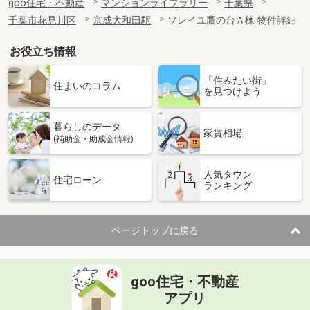
goo住宅・不動産
マンションライブラリー
千葉県
千葉市花見川区
京成大和田駅
ソレイユ鷹の台Ａ棟 物件詳細
お役立ち情報
「住みたい街」
住まいのコラム
を見つけよう
暮らしのデータ
家賃相場
(補助金・助成金情報)
人気タウン
住宅ローン
ランキング
ページトップに戻る
goo住宅・不動産
アプリ