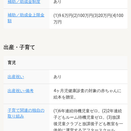
補助／助成金制度
あり
補助／助成金上限金
(1)9.6万円(2)100万円(3)20万円(4)100
額
万円
出産・子育て
育児
出産祝い
あり
出産祝い-備考
4ヶ月児健康診査の対象の赤ちゃんに
絵本を贈呈。
子育て関連の独自の
(1)6年連続待機児童ゼロ。(2)2年連続
取り組み
子どもルーム待機児童ゼロ。(3)放課
後児童クラブと放課後子ども教室を一
体的に運営するアフタースクール。