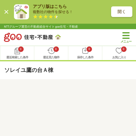
アプリ版はこちら
開く
複数社の物件を探せる！
NTTグループ運営の不動産総合サイト goo住宅・不動産
0
0
0
0
最近検索した条件
最近見た物件
保存した条件
お気に入り
ソレイユ鷹の台Ａ棟