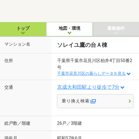
トップ
地図・環境
募集物件
マンション名
ソレイユ鷹の台Ａ棟
住所
千葉県千葉市花見川区柏井4丁目50番2
号
千葉市花見川区の暮らしデータを見る
京成大和田駅より徒歩で7分
交通
乗り換え検索
総戸数／階建
26戸／3階建
築年月
昭和57年6月