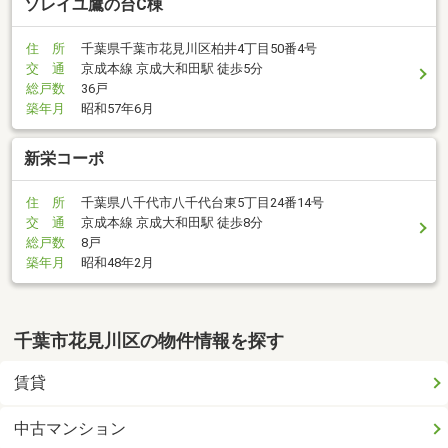
ソレイユ鷹の台C棟
住 所
千葉県千葉市花見川区柏井4丁目50番4号
交 通
京成本線 京成大和田駅 徒歩5分
総戸数
36戸
築年月
昭和57年6月
新栄コーポ
住 所
千葉県八千代市八千代台東5丁目24番14号
交 通
京成本線 京成大和田駅 徒歩8分
総戸数
8戸
築年月
昭和48年2月
千葉市花見川区の物件情報を探す
賃貸
中古マンション