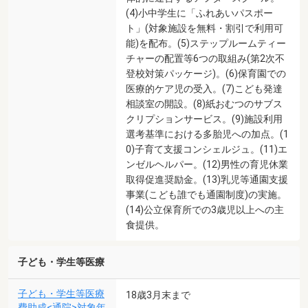
(4)小中学生に「ふれあいパスポー
ト」(対象施設を無料・割引で利用可
能)を配布。(5)ステップルームティー
チャーの配置等6つの取組み(第2次不
登校対策パッケージ)。(6)保育園での
医療的ケア児の受入。(7)こども発達
相談室の開設。(8)紙おむつのサブス
クリプションサービス。(9)施設利用
選考基準における多胎児への加点。(1
0)子育て支援コンシェルジュ。(11)エ
ンゼルヘルパー。(12)男性の育児休業
取得促進奨励金。(13)乳児等通園支援
事業(こども誰でも通園制度)の実施。
(14)公立保育所での3歳児以上への主
食提供。
子ども・学生等医療
子ども・学生等医療
18歳3月末まで
費助成<通院>対象年