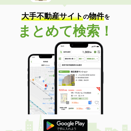
大手不動産サイト
物件
の
を
まとめて検索！