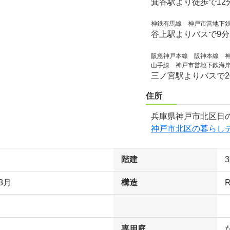
箕谷駅より徒歩で12
神鉄有馬線 神戸市営地下
谷上駅よりバスで9
阪急神戸本線 阪神本線 神
山手線 神戸市営地下鉄海
三ノ宮駅よりバスで2
住所
兵庫県神戸市北区日の
神戸市北区の暮らし
階建
8月
構造
専用庭