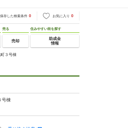
0
0
保存した検索条件
お気に入り
売る
住みやすい街を探す
助成金
売却
情報
北町３号棟
３号棟