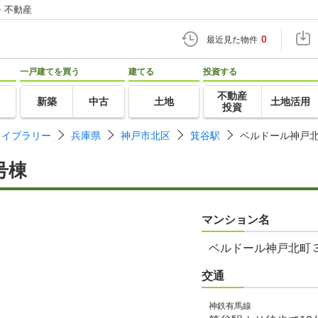
・不動産
0
最近見た物件
一戸建てを買う
建てる
投資する
不動産
新築
中古
土地
土地活用
投資
ライブラリー
兵庫県
神戸市北区
箕谷駅
ベルドール神戸
号棟
マンション名
ベルドール神戸北町
交通
神鉄有馬線