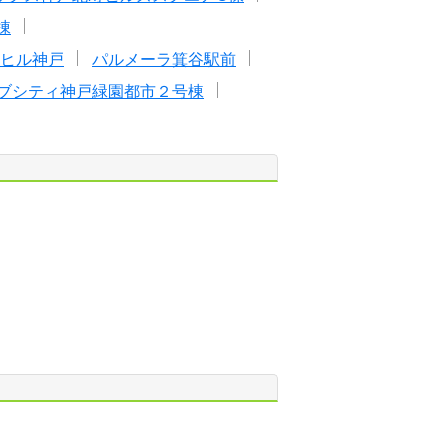
棟
ヒル神戸
パルメーラ箕谷駅前
ブシティ神戸緑園都市２号棟