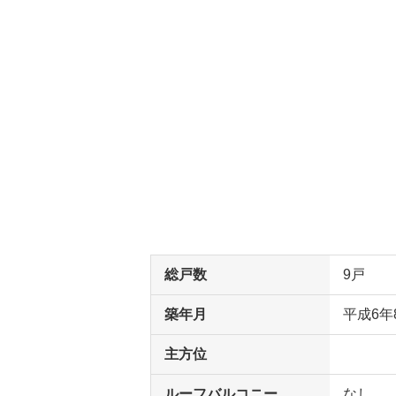
総戸数
9戸
築年月
平成6年
主方位
ルーフバルコニー
なし