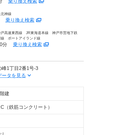
分
乗り換え検索
鉄北神線
分
乗り換え検索
戸高速東西線 JR東海道本線 神戸市営地下鉄
岸線 ポートアイランド線
0分
乗り換え検索
峰1丁目2番1号-3
データを見る
3階建
RC（鉄筋コンクリート）
なし