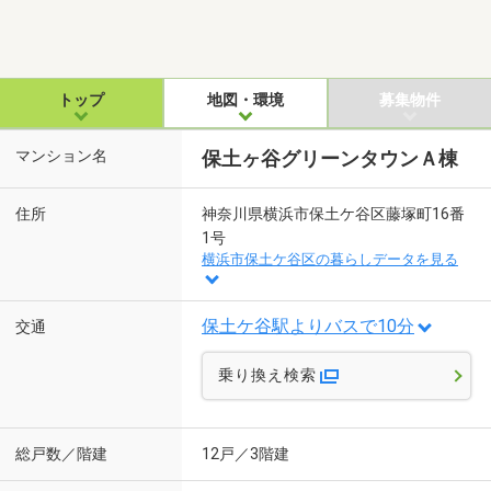
トップ
地図・環境
募集物件
マンション名
保土ヶ谷グリーンタウンＡ棟
住所
神奈川県横浜市保土ケ谷区藤塚町16番
1号
横浜市保土ケ谷区の暮らしデータを見る
保土ケ谷駅よりバスで10分
交通
乗り換え検索
総戸数／階建
12戸／3階建