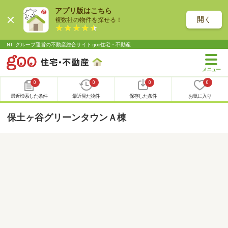
アプリ版はこちら
開く
複数社の物件を探せる！
NTTグループ運営の不動産総合サイト goo住宅・不動産
0
0
0
0
最近検索した条件
最近見た物件
保存した条件
お気に入り
保土ヶ谷グリーンタウンＡ棟