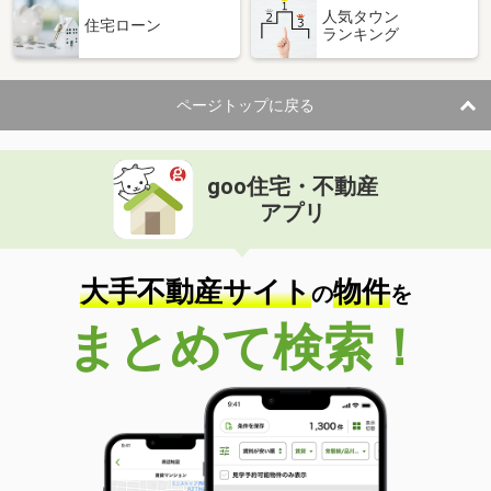
人気タウン
住宅ローン
ランキング
ページトップに戻る
goo住宅・不動産
アプリ
大手不動産サイト
物件
の
を
まとめて検索！