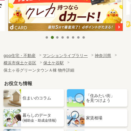
goo住宅・不動産
マンションライブラリー
神奈川県
横浜市保土ケ谷区
保土ケ谷駅
保土ヶ谷グリーンタウンＡ棟 物件詳細
お役立ち情報
「住みたい街」
住まいのコラム
を見つけよう
暮らしのデータ
家賃相場
(補助金・助成金情報)