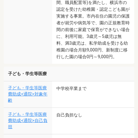
間、職員配置等)を満たし、横浜市の
認定を受けた幼稚園・認定こども園が
実施する事業。市内在住の園児の保護
者が就労や病気等で、園の正規教育時
間の前後に家庭で保育ができない場合
に、利用可能。3歳児～5歳児は無
料、満3歳児は、私学助成を受ける幼
稚園の場合月額9,000円、新制度に移
行した園の場合0円～9,000円。
子ども・学生等医療
子ども・学生等医療
中学校卒業まで
費助成<通院>対象年
齢
子ども・学生等医療
自己負担なし
費助成<通院>自己負
担