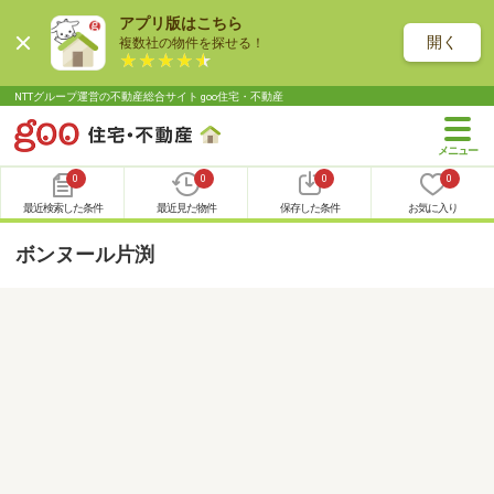
アプリ版はこちら
開く
複数社の物件を探せる！
NTTグループ運営の不動産総合サイト goo住宅・不動産
0
0
0
0
最近検索した条件
最近見た物件
保存した条件
お気に入り
ボンヌール片渕