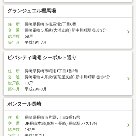
グランジュエル櫻馬場
住 所
長崎県長崎市桜馬場2丁目6番
交 通
長崎電軌５系統(大浦支線) 新中川町駅 徒歩3分
総戸数
58戸
築年月
平成19年7月
ビバシティ鳴滝 シーボルト通り
住 所
長崎県長崎市鳴滝1丁目1番3号
交 通
長崎電軌４系統(蛍茶屋支線) 新中川町駅 徒歩5分
総戸数
13戸
築年月
平成28年3月
ボンヌール長崎
住 所
長崎県長崎市片淵5丁目2番18号
交 通
JR長崎本線(鳥栖～長崎) 長崎駅 バス17分
総戸数
147戸
築年月
平成2年7月