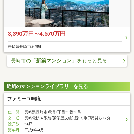
3,390万円～4,570万円
長崎県長崎市石神町
長崎市の「
新築マンション
」をもっと見る
近所のマンションライブラリーを見る
ファミーユ鳴滝
住 所
長崎県長崎市鳴滝1丁目29番20号
交 通
長崎電軌４系統(蛍茶屋支線) 新中川町駅 徒歩12分
総戸数
24戸
築年月
平成8年4月