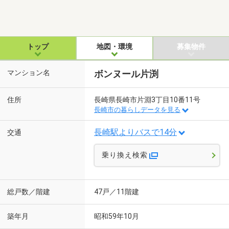
トップ
地図・環境
募集物件
マンション名
ボンヌール片渕
住所
長崎県長崎市片淵3丁目10番11号
長崎市の暮らしデータを見る
長崎駅よりバスで14分
交通
乗り換え検索
総戸数／階建
47戸／11階建
築年月
昭和59年10月