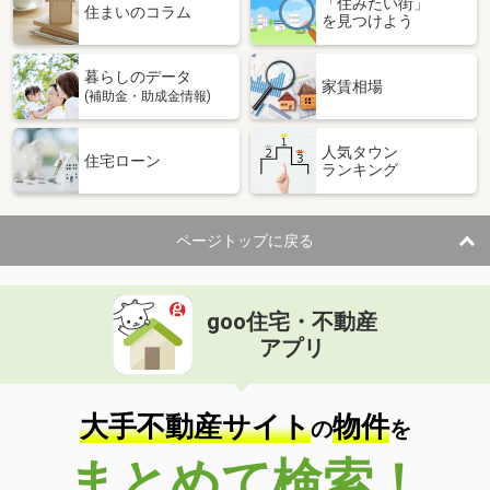
「住みたい街」
住まいのコラム
を見つけよう
暮らしのデータ
家賃相場
(補助金・助成金情報)
人気タウン
住宅ローン
ランキング
ページトップに戻る
goo住宅・不動産
アプリ
大手不動産サイト
物件
の
を
まとめて検索！