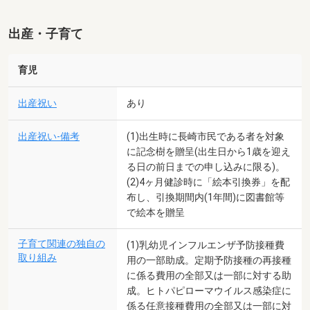
出産・子育て
育児
出産祝い
あり
出産祝い-備考
(1)出生時に長崎市民である者を対象
に記念樹を贈呈(出生日から1歳を迎え
る日の前日までの申し込みに限る)。
(2)4ヶ月健診時に「絵本引換券」を配
布し、引換期間内(1年間)に図書館等
で絵本を贈呈
子育て関連の独自の
(1)乳幼児インフルエンザ予防接種費
取り組み
用の一部助成。定期予防接種の再接種
に係る費用の全部又は一部に対する助
成。ヒトパピローマウイルス感染症に
係る任意接種費用の全部又は一部に対