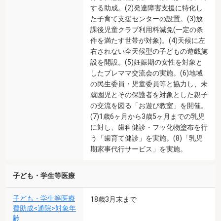
する助成。(2)発達障害支援に特化し
た子育て支援センターの設置。(3)放
課後児童クラブ利用料減免(一定の条
件を満たす世帯が対象)。(4)天候に左
右されない全天候型の子どもの遊戯施
設を開設。(5)妊娠期の女性を対象と
したプレママ交流会の実施。(6)地域
の民生委員・児童委員等と協力し、未
就園児とその保護者を対象とした親子
の交流を図る「お遊び教室」を開催。
(7)1歳6ヶ月から3歳5ヶ月までの乳児
に対し、歯科健診・フッ化物塗布を行
う「歯育て健診」を実施。(8)「乳児
期家事代行サービス」を実施。
子ども・学生等医療
子ども・学生等医療
18歳3月末まで
費助成<通院>対象年
齢