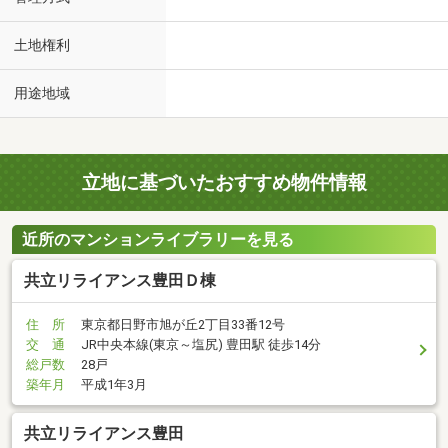
土地権利
用途地域
立地に基づいたおすすめ物件情報
近所のマンションライブラリーを見る
共立リライアンス豊田Ｄ棟
住 所
東京都日野市旭が丘2丁目33番12号
交 通
JR中央本線(東京～塩尻) 豊田駅 徒歩14分
総戸数
28戸
築年月
平成1年3月
共立リライアンス豊田