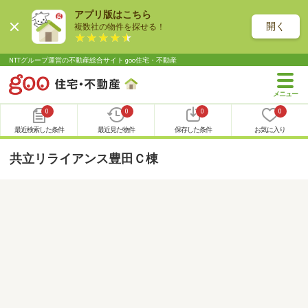
アプリ版はこちら
開く
複数社の物件を探せる！
NTTグループ運営の不動産総合サイト goo住宅・不動産
0
0
0
0
最近検索した条件
最近見た物件
保存した条件
お気に入り
共立リライアンス豊田Ｃ棟