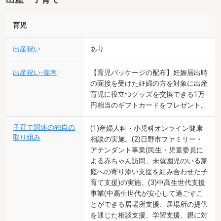
育児
出産祝い
あり
出産祝い-備考
【育児パッケージの配布】妊娠届出時
の面接を受けた妊婦の方を対象に出産
育児に役立つグッズを交換できる1万
円相当のギフトカードをプレゼント。
子育て関連の独自の
(1)産婦人科・小児科オンライン健康
取り組み
相談の実施。(2)日野市ファミリー・
アテンダント事業(民生・児童委員に
よる赤ちゃん訪問、未就園児のいる家
庭への寄り添い支援を組み合わせた子
育て支援)の実施。(3)中高生世代支援
事業(中高生世代が安心して過ごすこ
とができる居場所支援、居場所の提供
を通じた相談支援、学習支援、親に対