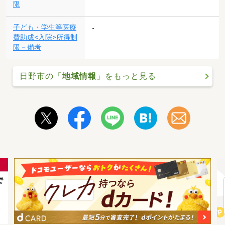
限
子ども・学生等医療
-
費助成<入院>所得制
限－備考
日野市の「
地域情報
」をもっと見る