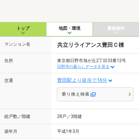
トップ
地図・環境
募集物件
マンション名
共立リライアンス豊田Ｃ棟
住所
東京都日野市旭が丘2丁目33番12号
日野市の暮らしデータを見る
豊田駅より徒歩で16分
交通
乗り換え検索
総戸数／階建
28戸／3階建
築年月
平成1年3月