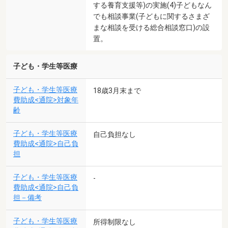
する養育支援等)の実施(4)子どもなん
でも相談事業(子どもに関するさまざ
まな相談を受ける総合相談窓口)の設
置。
子ども・学生等医療
子ども・学生等医療
18歳3月末まで
費助成<通院>対象年
齢
子ども・学生等医療
自己負担なし
費助成<通院>自己負
担
子ども・学生等医療
-
費助成<通院>自己負
担－備考
子ども・学生等医療
所得制限なし