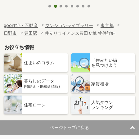
goo住宅・不動産
マンションライブラリー
東京都
日野市
豊田駅
共立リライアンス豊田Ｃ棟 物件詳細
お役立ち情報
「住みたい街」
住まいのコラム
を見つけよう
暮らしのデータ
家賃相場
(補助金・助成金情報)
人気タウン
住宅ローン
ランキング
ページトップに戻る