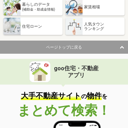
暮らしのデータ
家賃相場
(補助金・助成金情報)
人気タウン
住宅ローン
ランキング
ページトップに戻る
goo住宅・不動産
アプリ
大手不動産サイト
物件
の
を
まとめて検索！