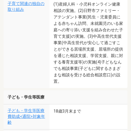
子育て関連の独自の
(1)産婦人科・小児科オンライン健康
取り組み
相談の実施。(2)日野市ファミリー・
アテンダント事業(民生・児童委員に
よる赤ちゃん訪問、未就園児のいる家
庭への寄り添い支援を組み合わせた子
育て支援)の実施。(3)中高生世代支援
事業(中高生世代が安心して過ごすこ
とができる居場所支援、居場所の提供
を通じた相談支援、学習支援、親に対
する養育支援等)の実施(4)子どもなん
でも相談事業(子どもに関するさまざ
まな相談を受ける総合相談窓口)の設
置。
子ども・学生等医療
子ども・学生等医療
18歳3月末まで
費助成<通院>対象年
齢