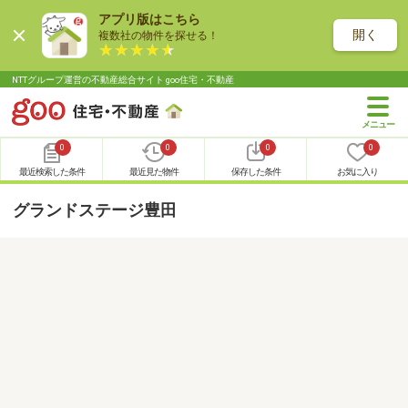
アプリ版はこちら
開く
複数社の物件を探せる！
NTTグループ運営の不動産総合サイト goo住宅・不動産
0
0
0
0
最近検索した条件
最近見た物件
保存した条件
お気に入り
グランドステージ豊田