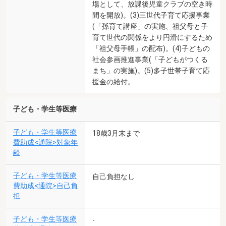
場として、放課後児童クラブの空き時
間を開放)。(3)三世代子育て応援事業
(「孫育て講座」の実施、祖父母と子
育て世代の関係をより円滑にするため
「祖父母手帳」の配布)。(4)子どもの
社会参画推進事業(「子どもがつくる
まち」の実施)。(5)多子世帯子育て応
援金の給付。
子ども・学生等医療
子ども・学生等医療
18歳3月末まで
費助成<通院>対象年
齢
子ども・学生等医療
自己負担なし
費助成<通院>自己負
担
子ども・学生等医療
-