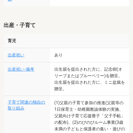
出産・子育て
育児
出産祝い
あり
出産祝い-備考
出生届を提出された方に、記念樹(オ
リーブまたはブルーベリー)を贈呈。
出生届を提出された方に、ミニ盆栽を
贈呈。
子育て関連の独自の
(1)父親の子育て参加の推進(父親等の
取り組み
1日保育士・幼稚園教諭体験の実施、
父親向け子育て応援冊子「父子手帖」
の配布)。(2)のびのびルーム事業(3歳
未満の子どもと保護者の集い・遊びの