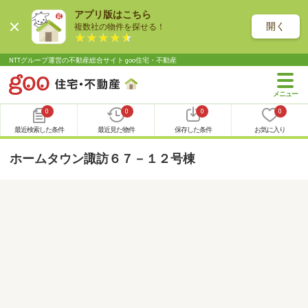
アプリ版はこちら
開く
複数社の物件を探せる！
NTTグループ運営の不動産総合サイト goo住宅・不動産
0
0
0
0
最近検索した条件
最近見た物件
保存した条件
お気に入り
ホームタウン諏訪６７－１２号棟