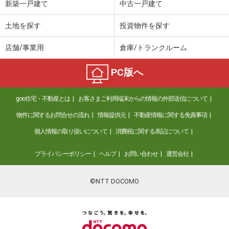
新築一戸建て
中古一戸建て
土地を探す
投資物件を探す
店舗/事業用
倉庫/トランクルーム
PC版へ
goo住宅・不動産とは
お客さまご利用端末からの情報の外部送信について
物件に関するお問合せの流れ
情報提供元
不動産情報に関する免責事項
個人情報の取り扱いについて
消費税に関する表記について
プライバシーポリシー
ヘルプ
お問い合わせ
運営会社
©NTT DOCOMO