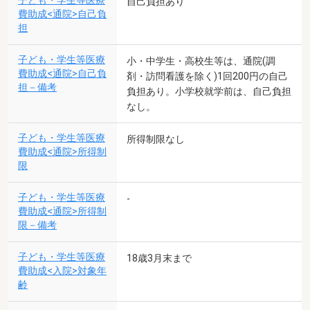
子ども・学生等医療
自己負担あり
費助成<通院>自己負
担
子ども・学生等医療
小・中学生・高校生等は、通院(調
費助成<通院>自己負
剤・訪問看護を除く)1回200円の自己
担－備考
負担あり。小学校就学前は、自己負担
なし。
子ども・学生等医療
所得制限なし
費助成<通院>所得制
限
子ども・学生等医療
-
費助成<通院>所得制
限－備考
子ども・学生等医療
18歳3月末まで
費助成<入院>対象年
齢