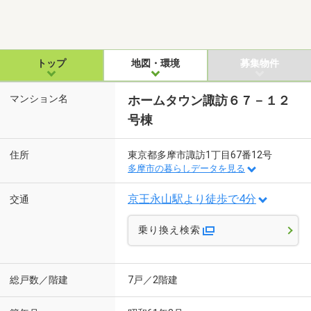
トップ
地図・環境
募集物件
マンション名
ホームタウン諏訪６７－１２
号棟
住所
東京都多摩市諏訪1丁目67番12号
多摩市の暮らしデータを見る
京王永山駅より徒歩で4分
交通
乗り換え検索
総戸数／階建
7戸／2階建