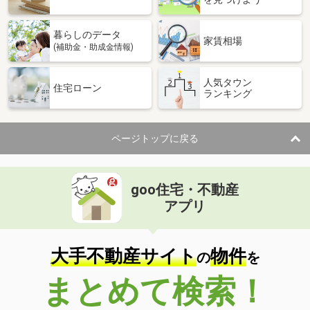
暮らしのデータ
家賃相場
(補助金・助成金情報)
人気タウン
住宅ローン
ランキング
ページトップに戻る
goo住宅・不動産
アプリ
大手不動産サイト
物件
の
を
まとめて検索！