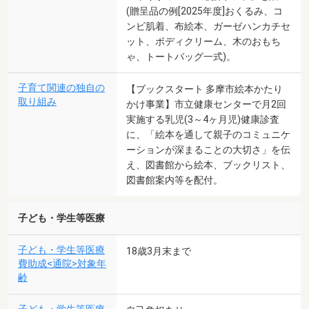
(贈呈品の例[2025年度]おくるみ、コ
ンビ肌着、布絵本、ガーゼハンカチセ
ット、ボディクリーム、木のおもち
ゃ、トートバッグ一式)。
子育て関連の独自の
【ブックスタート 多摩市絵本かたり
取り組み
かけ事業】市立健康センターで月2回
実施する乳児(3～4ヶ月児)健康診査
に、「絵本を通して親子のコミュニケ
ーションが深まることの大切さ」を伝
え、図書館から絵本、ブックリスト、
図書館案内等を配付。
子ども・学生等医療
子ども・学生等医療
18歳3月末まで
費助成<通院>対象年
齢