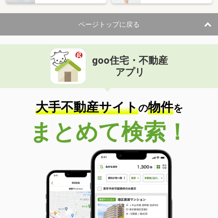
ページトップに戻る
goo住宅・不動産
アプリ
大手不動産サイト
物件
の
を
まとめて検索！