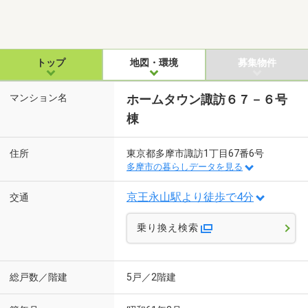
トップ
地図・環境
募集物件
マンション名
ホームタウン諏訪６７－６号
棟
住所
東京都多摩市諏訪1丁目67番6号
多摩市の暮らしデータを見る
京王永山駅より徒歩で4分
交通
乗り換え検索
総戸数／階建
5戸／2階建