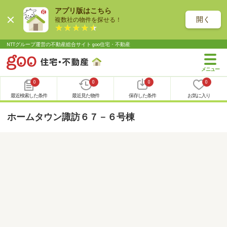
アプリ版はこちら
開く
複数社の物件を探せる！
NTTグループ運営の不動産総合サイト goo住宅・不動産
0
0
0
0
最近検索した条件
最近見た物件
保存した条件
お気に入り
ホームタウン諏訪６７－６号棟