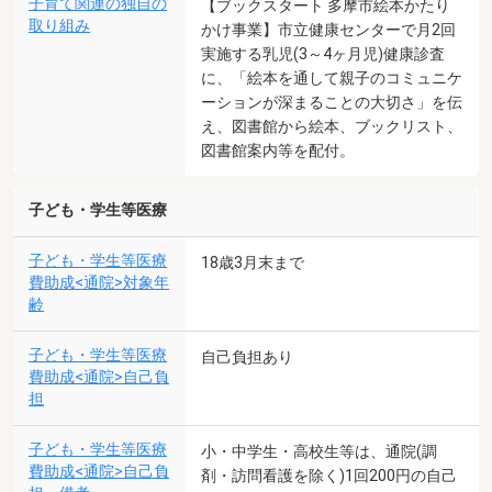
子育て関連の独自の
【ブックスタート 多摩市絵本かたり
取り組み
かけ事業】市立健康センターで月2回
実施する乳児(3～4ヶ月児)健康診査
に、「絵本を通して親子のコミュニケ
ーションが深まることの大切さ」を伝
え、図書館から絵本、ブックリスト、
図書館案内等を配付。
子ども・学生等医療
子ども・学生等医療
18歳3月末まで
費助成<通院>対象年
齢
子ども・学生等医療
自己負担あり
費助成<通院>自己負
担
子ども・学生等医療
小・中学生・高校生等は、通院(調
費助成<通院>自己負
剤・訪問看護を除く)1回200円の自己