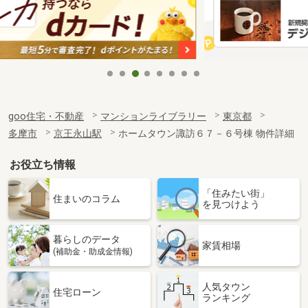
goo住宅・不動産
マンションライブラリー
東京都
多摩市
京王永山駅
ホームタウン諏訪６７－６号棟 物件詳細
お役立ち情報
「住みたい街」
住まいのコラム
を見つけよう
暮らしのデータ
家賃相場
(補助金・助成金情報)
人気タウン
住宅ローン
ランキング