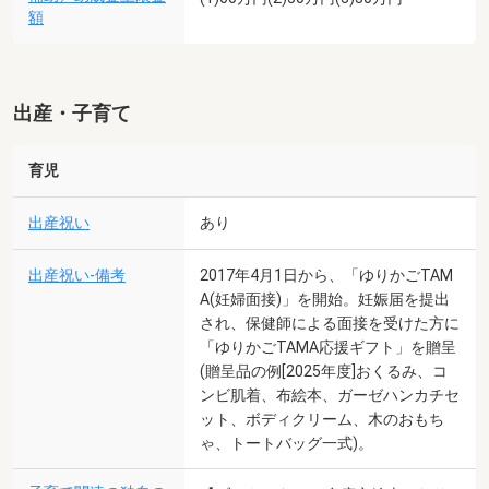
額
出産・子育て
育児
出産祝い
あり
出産祝い-備考
2017年4月1日から、「ゆりかごTAM
A(妊婦面接)」を開始。妊娠届を提出
され、保健師による面接を受けた方に
「ゆりかごTAMA応援ギフト」を贈呈
(贈呈品の例[2025年度]おくるみ、コ
ンビ肌着、布絵本、ガーゼハンカチセ
ット、ボディクリーム、木のおもち
ゃ、トートバッグ一式)。