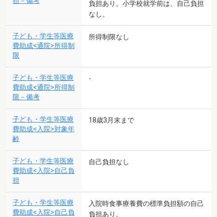
担－備考
負担あり。小学校就学前は、自己負担
なし。
子ども・学生等医療
所得制限なし
費助成<通院>所得制
限
子ども・学生等医療
-
費助成<通院>所得制
限－備考
子ども・学生等医療
18歳3月末まで
費助成<入院>対象年
齢
子ども・学生等医療
自己負担なし
費助成<入院>自己負
担
子ども・学生等医療
入院時食事療養費の標準負担額の自己
費助成<入院>自己負
負担あり。