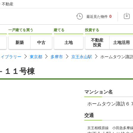
・不動産
0
最近見た物件
一戸建てを買う
建てる
投資する
不動産
新築
中古
土地
土地活用
投資
ライブラリー
東京都
多摩市
京王永山駅
ホームタウン諏
－１１号棟
マンション名
ホームタウン諏訪６
交通
京王相模原線 小田急多摩