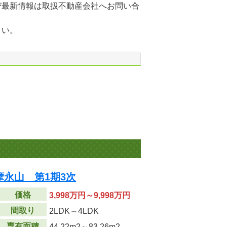
び最新情報は取扱不動産会社へお問い合
さい。
永山 第1期3次
価格
3,998万円～9,998万円
間取り
2LDK～4LDK
専有面積
44.22m
2
～83.26m
2