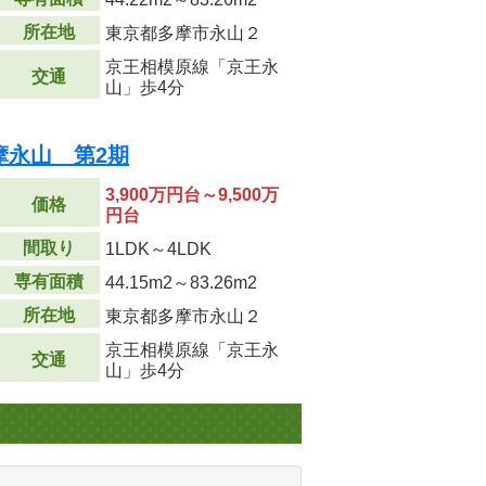
所在地
東京都多摩市永山２
京王相模原線「京王永
交通
山」歩4分
摩永山 第2期
3,900万円台～9,500万
価格
円台
間取り
1LDK～4LDK
専有面積
44.15m
2
～83.26m
2
所在地
東京都多摩市永山２
京王相模原線「京王永
交通
山」歩4分