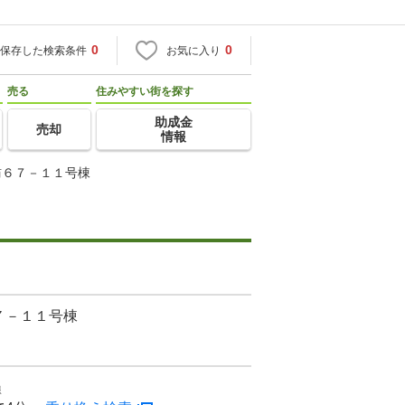
0
0
保存した検索条件
お気に入り
売る
住みやすい街を探す
助成金
売却
情報
訪６７－１１号棟
７－１１号棟
線