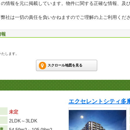
」の情報を元に掲載しています。物件に関する正確な情報、及
て弊社は一切の責任を負いかねますのでご理解の上ご利用くだ
情報
いたします。
スクロール地図を見る
エクセレントシティ多摩
未定
り
2LDK～3LDK
積
54.59m
2
～105.08m
2