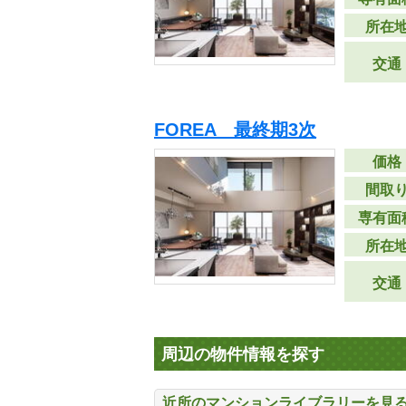
所在
交通
FOREA 最終期3次
価格
間取
専有面
所在
交通
周辺の物件情報を探す
近所のマンションライブラリーを見