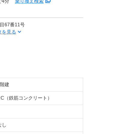
で4分
乗り換え検索
67番11号
タを見る
3階建
RC（鉄筋コンクリート）
なし