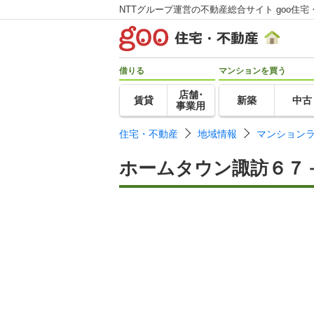
NTTグループ運営の不動産総合サイト goo住宅
借りる
マンションを買う
店舗･
賃貸
新築
中古
事業用
住宅・不動産
地域情報
マンション
ホームタウン諏訪６７