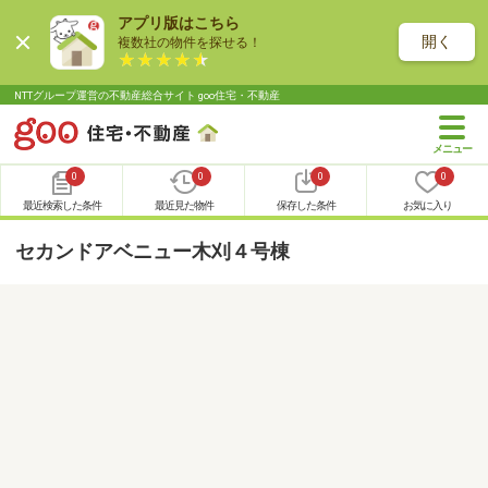
アプリ版はこちら
開く
複数社の物件を探せる！
NTTグループ運営の不動産総合サイト goo住宅・不動産
0
0
0
0
最近検索した条件
最近見た物件
保存した条件
お気に入り
セカンドアベニュー木刈４号棟