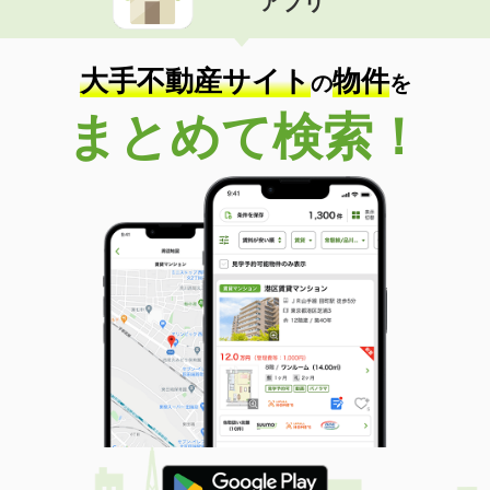
アプリ
大手不動産サイト
物件
の
を
まとめて検索！