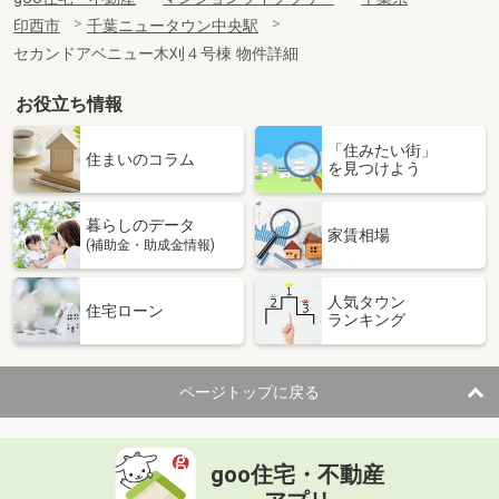
印西市
千葉ニュータウン中央駅
セカンドアベニュー木刈４号棟 物件詳細
お役立ち情報
「住みたい街」
住まいのコラム
を見つけよう
暮らしのデータ
家賃相場
(補助金・助成金情報)
人気タウン
住宅ローン
ランキング
ページトップに戻る
goo住宅・不動産