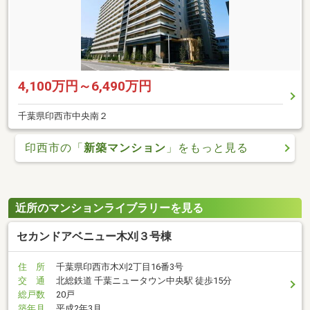
4,100万円～6,490万円
千葉県印西市中央南２
印西市の「
新築マンション
」をもっと見る
近所のマンションライブラリーを見る
セカンドアベニュー木刈３号棟
住 所
千葉県印西市木刈2丁目16番3号
交 通
北総鉄道 千葉ニュータウン中央駅 徒歩15分
総戸数
20戸
築年月
平成2年3月