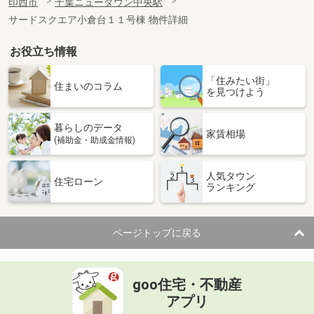
印西市
千葉ニュータウン中央駅
サードスクエア小倉台１１号棟 物件詳細
お役立ち情報
「住みたい街」
住まいのコラム
を見つけよう
暮らしのデータ
家賃相場
(補助金・助成金情報)
人気タウン
住宅ローン
ランキング
ページトップに戻る
goo住宅・不動産
アプリ