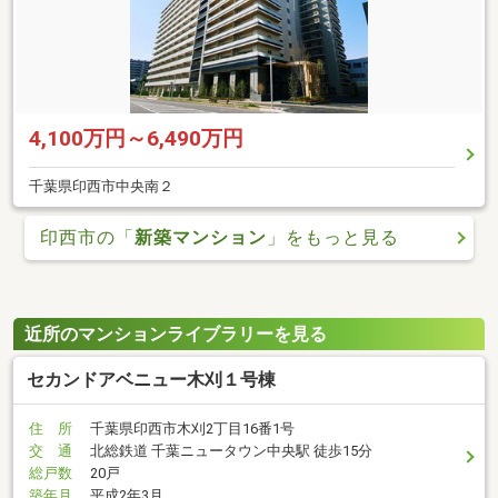
4,100万円～6,490万円
千葉県印西市中央南２
印西市の「
新築マンション
」をもっと見る
近所のマンションライブラリーを見る
セカンドアベニュー木刈１号棟
住 所
千葉県印西市木刈2丁目16番1号
交 通
北総鉄道 千葉ニュータウン中央駅 徒歩15分
総戸数
20戸
築年月
平成2年3月