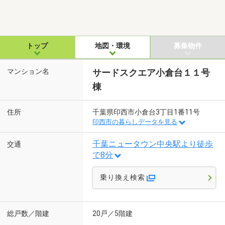
トップ
地図・環境
募集物件
マンション名
サードスクエア小倉台１１号
棟
住所
千葉県印西市小倉台3丁目1番11号
印西市の暮らしデータを見る
千葉ニュータウン中央駅より徒歩
交通
で8分
乗り換え検索
総戸数／階建
20戸／5階建