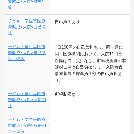
費助成<入院>対象年
齢
子ども・学生等医療
自己負担あり
費助成<入院>自己負
担
子ども・学生等医療
1日200円の自己負担あり。同一月に
費助成<入院>自己負
同一医療機関において、入院11日目
担－備考
以降は自己負担なし。市民税所得割非
課税世帯は自己負担なし。 入院時食
事療養費の標準負担額の自己負担あ
り。
子ども・学生等医療
所得制限なし
費助成<入院>所得制
限
子ども・学生等医療
-
費助成<入院>所得制
限－備考