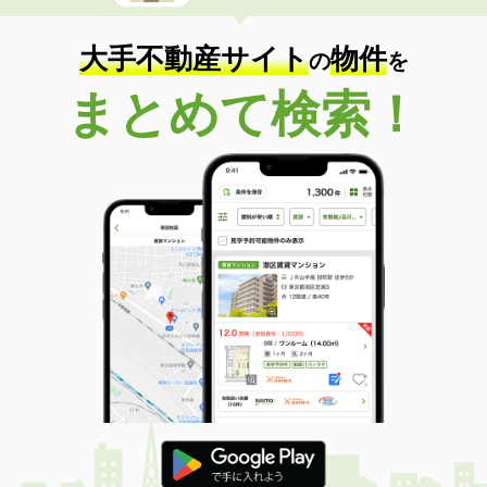
大手不動産サイト
物件
の
を
まとめて検索！