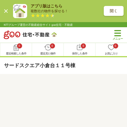
アプリ版はこちら
開く
複数社の物件を探せる！
NTTグループ運営の不動産総合サイト goo住宅・不動産
0
0
0
0
最近検索した条件
最近見た物件
保存した条件
お気に入り
サードスクエア小倉台１１号棟