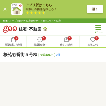
アプリ版はこちら
開く
複数社の物件を探せる！
NTTグループ運営の不動産総合サイト goo住宅・不動産
0
0
0
0
最近検索した条件
最近見た物件
保存した条件
お気に入り
桜苑壱番街５号棟
2件
賃貸募集中