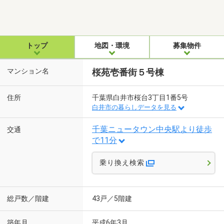
トップ
地図・環境
募集物件
マンション名
桜苑壱番街５号棟
住所
千葉県白井市桜台3丁目1番5号
白井市の暮らしデータを見る
千葉ニュータウン中央駅より徒歩
交通
で11分
乗り換え検索
総戸数／階建
43戸／5階建
築年月
平成6年3月