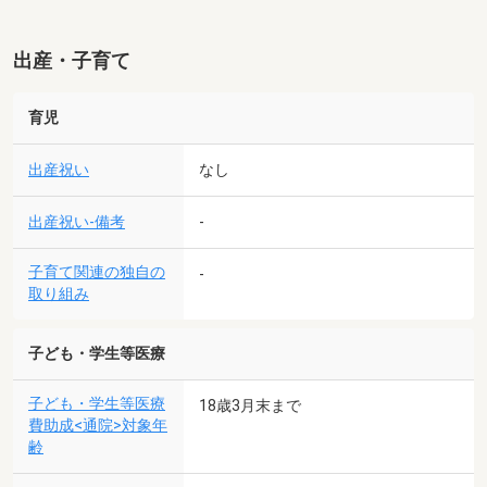
出産・子育て
育児
出産祝い
なし
出産祝い-備考
-
子育て関連の独自の
-
取り組み
子ども・学生等医療
子ども・学生等医療
18歳3月末まで
費助成<通院>対象年
齢