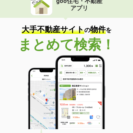
goo住宅・不動産
アプリ
大手不動産サイト
物件
の
を
まとめて検索！