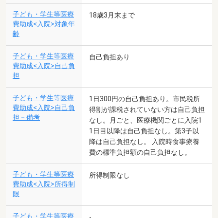
子ども・学生等医療
18歳3月末まで
費助成<入院>対象年
齢
子ども・学生等医療
自己負担あり
費助成<入院>自己負
担
子ども・学生等医療
1日300円の自己負担あり。市民税所
費助成<入院>自己負
得割が課税されていない方は自己負担
担－備考
なし。月ごと、医療機関ごとに入院1
1日目以降は自己負担なし。第3子以
降は自己負担なし。 入院時食事療養
費の標準負担額の自己負担なし。
子ども・学生等医療
所得制限なし
費助成<入院>所得制
限
子ども・学生等医療
-