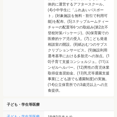
体的に運営するアフタースクール。
(4)小中学生に「ふれあいパスポー
ト」(対象施設を無料・割引で利用可
能)を配布。(5)ステップルームティー
チャーの配置等6つの取組み(第2次不
登校対策パッケージ)。(6)保育園での
医療的ケア児の受入。(7)こども発達
相談室の開設。(8)紙おむつのサブス
クリプションサービス。(9)施設利用
選考基準における多胎児への加点。(1
0)子育て支援コンシェルジュ。(11)エ
ンゼルヘルパー。(12)男性の育児休業
取得促進奨励金。(13)乳児等通園支援
事業(こども誰でも通園制度)の実施。
(14)公立保育所での3歳児以上への主
食提供。
子ども・学生等医療
子ども・学生等医療