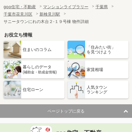
goo住宅・不動産
マンションライブラリー
千葉県
千葉市花見川区
新検見川駅
サニータウンにれの木台２-１９号棟 物件詳細
お役立ち情報
「住みたい街」
住まいのコラム
を見つけよう
暮らしのデータ
家賃相場
(補助金・助成金情報)
人気タウン
住宅ローン
ランキング
ページトップに戻る