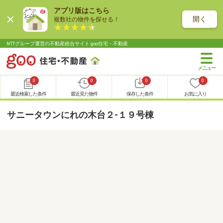
アプリ版はこちら
開く
複数社の物件を探せる！
NTTグループ運営の不動産総合サイト goo住宅・不動産
0
0
0
0
最近検索した条件
最近見た物件
保存した条件
お気に入り
サニータウンにれの木台２-１９号棟