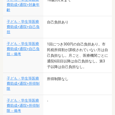
18歳3月末まで
費助成<通院>対象年
齢
子ども・学生等医療
自己負担あり
費助成<通院>自己負
担
子ども・学生等医療
1回につき300円の自己負担あり。市
費助成<通院>自己負
民税所得割が課税されていない方は自
担－備考
己負担なし。月ごと、医療機関ごとに
通院6回目以降は自己負担なし。第3
子以降は自己負担なし。
子ども・学生等医療
所得制限なし
費助成<通院>所得制
限
子ども・学生等医療
-
費助成<通院>所得制
限－備考