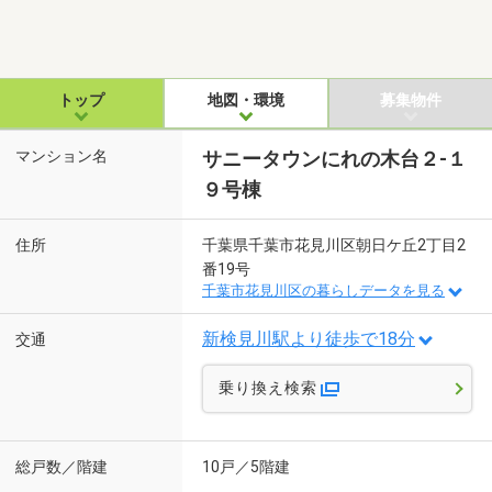
トップ
地図・環境
募集物件
マンション名
サニータウンにれの木台２-１
９号棟
住所
千葉県千葉市花見川区朝日ケ丘2丁目2
番19号
千葉市花見川区の暮らしデータを見る
新検見川駅より徒歩で18分
交通
乗り換え検索
総戸数／階建
10戸／5階建