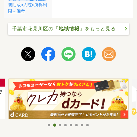
費助成<入院>所得制
限－備考
千葉市花見川区の「
地域情報
」をもっと見る