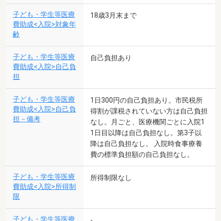
子ども・学生等医療
18歳3月末まで
費助成<入院>対象年
齢
子ども・学生等医療
自己負担あり
費助成<入院>自己負
担
子ども・学生等医療
1日300円の自己負担あり。市民税所
費助成<入院>自己負
得割が課税されていない方は自己負担
担－備考
なし。月ごと、医療機関ごとに入院1
1日目以降は自己負担なし。第3子以
降は自己負担なし。 入院時食事療養
費の標準負担額の自己負担なし。
子ども・学生等医療
所得制限なし
費助成<入院>所得制
限
子ども・学生等医療
-