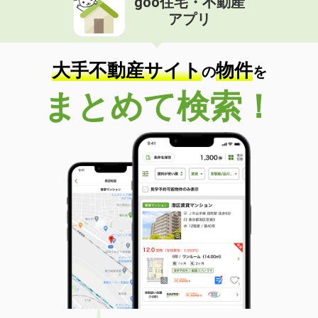
goo住宅・不動産
アプリ
大手不動産サイト
物件
の
を
まとめて検索！