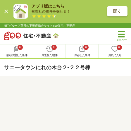
アプリ版はこちら
開く
複数社の物件を探せる！
NTTグループ運営の不動産総合サイト goo住宅・不動産
0
0
0
0
最近検索した条件
最近見た物件
保存した条件
お気に入り
サニータウンにれの木台２-２２号棟