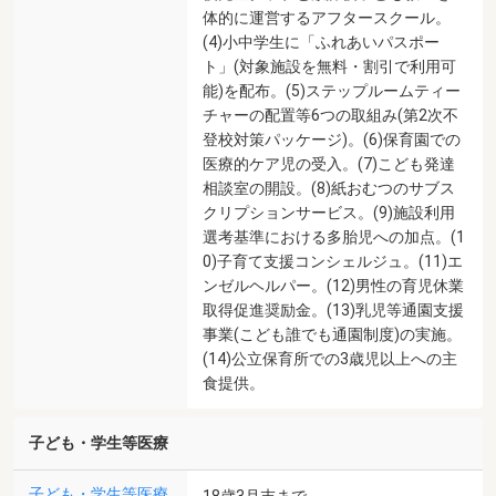
体的に運営するアフタースクール。
(4)小中学生に「ふれあいパスポー
ト」(対象施設を無料・割引で利用可
能)を配布。(5)ステップルームティー
チャーの配置等6つの取組み(第2次不
登校対策パッケージ)。(6)保育園での
医療的ケア児の受入。(7)こども発達
相談室の開設。(8)紙おむつのサブス
クリプションサービス。(9)施設利用
選考基準における多胎児への加点。(1
0)子育て支援コンシェルジュ。(11)エ
ンゼルヘルパー。(12)男性の育児休業
取得促進奨励金。(13)乳児等通園支援
事業(こども誰でも通園制度)の実施。
(14)公立保育所での3歳児以上への主
食提供。
子ども・学生等医療
子ども・学生等医療