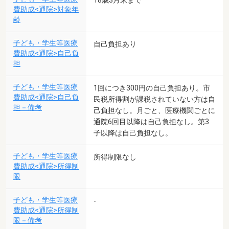
18歳3月末まで
費助成<通院>対象年
齢
子ども・学生等医療
自己負担あり
費助成<通院>自己負
担
子ども・学生等医療
1回につき300円の自己負担あり。市
費助成<通院>自己負
民税所得割が課税されていない方は自
担－備考
己負担なし。月ごと、医療機関ごとに
通院6回目以降は自己負担なし。第3
子以降は自己負担なし。
子ども・学生等医療
所得制限なし
費助成<通院>所得制
限
子ども・学生等医療
-
費助成<通院>所得制
限－備考