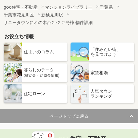
goo住宅・不動産
マンションライブラリー
千葉県
千葉市花見川区
新検見川駅
サニータウンにれの木台２-２２号棟 物件詳細
お役立ち情報
「住みたい街」
住まいのコラム
を見つけよう
暮らしのデータ
家賃相場
(補助金・助成金情報)
人気タウン
住宅ローン
ランキング
ページトップに戻る