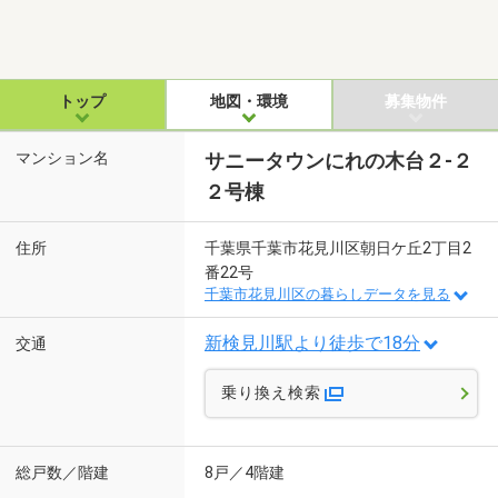
トップ
地図・環境
募集物件
マンション名
サニータウンにれの木台２-２
２号棟
住所
千葉県千葉市花見川区朝日ケ丘2丁目2
番22号
千葉市花見川区の暮らしデータを見る
新検見川駅より徒歩で18分
交通
乗り換え検索
総戸数／階建
8戸／4階建