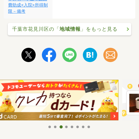
費助成<入院>所得制
限－備考
千葉市花見川区の「
地域情報
」をもっと見る