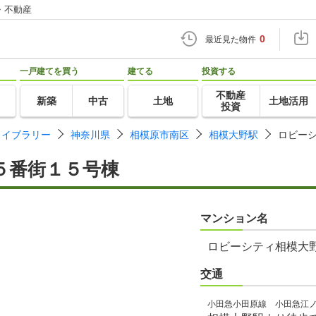
・不動産
0
最近見た物件
一戸建てを買う
建てる
投資する
不動産
新築
中古
土地
土地活用
投資
ライブラリー
神奈川県
相模原市南区
相模大野駅
ロビー
５番街１５号棟
マンション名
ロビーシティ相模大
交通
小田急小田原線 小田急江