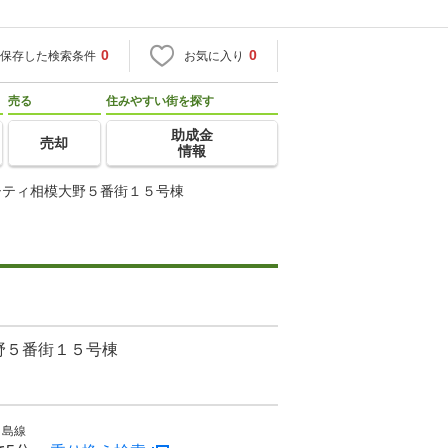
0
0
保存した検索条件
お気に入り
売る
住みやすい街を探す
助成金
売却
情報
シティ相模大野５番街１５号棟
野５番街１５号棟
ノ島線