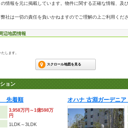
」の情報を元に掲載しています。物件に関する正確な情報、及
て弊社は一切の責任を負いかねますのでご理解の上ご利用くだ
 周辺地図情報
いたします。
スクロール地図を見る
ション
ス 先着順
オハナ 古淵ガーデニア
3,958万円～1億598万
円
り
1LDK～3LDK