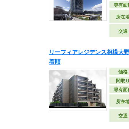
専有面
所在
交通
リーフィアレジデンス相模大
着順
価格
間取
専有面
所在
交通