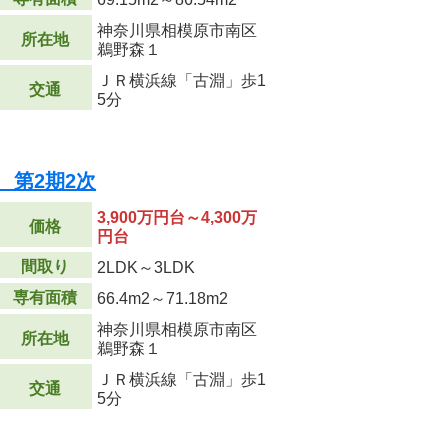
神奈川県相模原市南区
所在地
鵜野森１
ＪＲ横浜線「古淵」歩1
交通
5分
 第2期2次
3,900万円台～4,300万
価格
円台
間取り
2LDK～3LDK
専有面積
66.4m
2
～71.18m
2
神奈川県相模原市南区
所在地
鵜野森１
ＪＲ横浜線「古淵」歩1
交通
5分