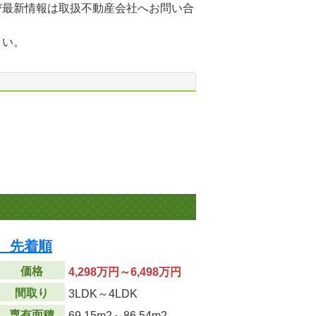
び最新情報は取扱不動産会社へお問い合
さい。
 先着順
価格
4,298万円～6,498万円
間取り
3LDK～4LDK
専有面積
69.15m
2
～86.54m
2