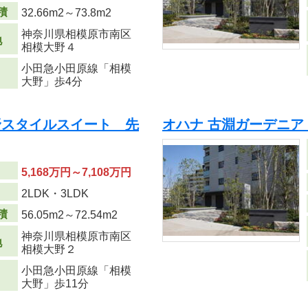
積
32.66m
2
～73.8m
2
神奈川県相模原市南区
地
相模大野４
小田急小田原線「相模
大野」歩4分
野スタイルスイート 先
オハナ 古淵ガーデニア
5,168万円～7,108万円
り
2LDK・3LDK
積
56.05m
2
～72.54m
2
神奈川県相模原市南区
地
相模大野２
小田急小田原線「相模
大野」歩11分