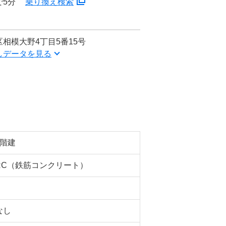
で5分
乗り換え検索
相模大野4丁目5番15号
しデータを見る
5階建
RC（鉄筋コンクリート）
なし