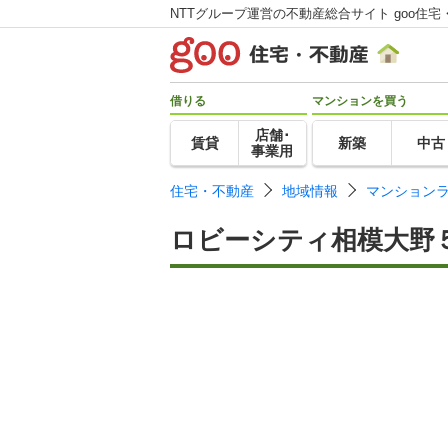
NTTグループ運営の不動産総合サイト goo住宅
借りる
マンションを買う
店舗･
賃貸
新築
中古
事業用
住宅・不動産
地域情報
マンション
ロビーシティ相模大野