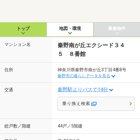
トップ
地図・環境
募集物件
マンション名
秦野南が丘エクシード３４
５ ８番館
住所
神奈川県秦野市南が丘3丁目4番8号
秦野市の暮らしデータを見る
秦野駅よりバスで14分
交通
乗り換え検索
総戸数／階建
44戸／5階建