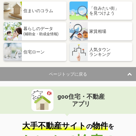
「住みたい街」
住まいのコラム
を見つけよう
暮らしのデータ
家賃相場
(補助金・助成金情報)
人気タウン
住宅ローン
ランキング
ページトップに戻る
goo住宅・不動産
アプリ
大手不動産サイト
物件
の
を