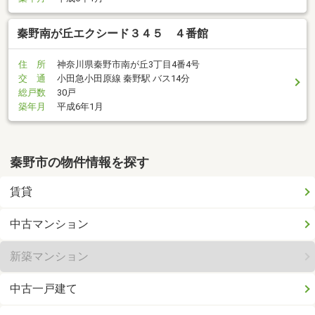
秦野南が丘エクシード３４５ ４番館
住 所
神奈川県秦野市南が丘3丁目4番4号
交 通
小田急小田原線 秦野駅 バス14分
総戸数
30戸
築年月
平成6年1月
秦野市の物件情報を探す
賃貸
中古マンション
新築マンション
中古一戸建て