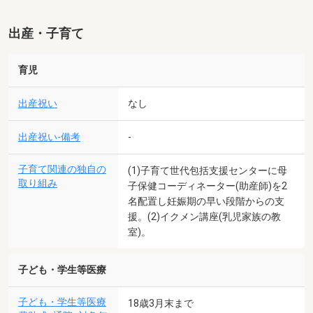
出産・子育て
育児
出産祝い
なし
出産祝い-備考
-
子育て関連の独自の
(1)子育て世代包括支援センターに母
取り組み
子保健コーディネーター(助産師)を2
名配置し妊娠期の早い段階からの支
援。(2)イクメン講座(乳児家族の教
室)。
子ども・学生等医療
子ども・学生等医療
18歳3月末まで