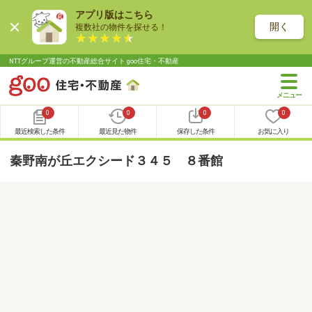
アプリ版はこちら
開く
複数社の物件を探せる！
NTTグループ運営の不動産総合サイト goo住宅・不動産
0
0
0
0
最近検索した条件
最近見た物件
保存した条件
お気に入り
秦野南が丘エクシード３４５ ８番館